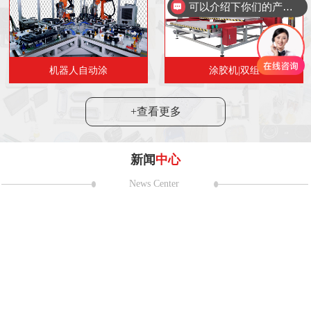
可以介绍下你们的产品么
机器人自动涂
涂胶机|双组
+查看更多
新闻
中心
News Center
耀第二十一
 日至 5 月 2 日，第二十一届上海国
在国家会展中心（上海）盛大举
24
2024“市民代表