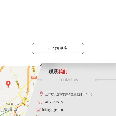
6月20日，2024
达沃斯”产业考察团
司总经理韩旭陪同....
功能智能
大连市群众性技术创新活动落下帷
地宣布，韩旭同志在这次活动中
......
+了解更多
联系
我们
辽宁省大连市甘井子区姚北路25-18号
0411-39525022
info@hgcx.cn