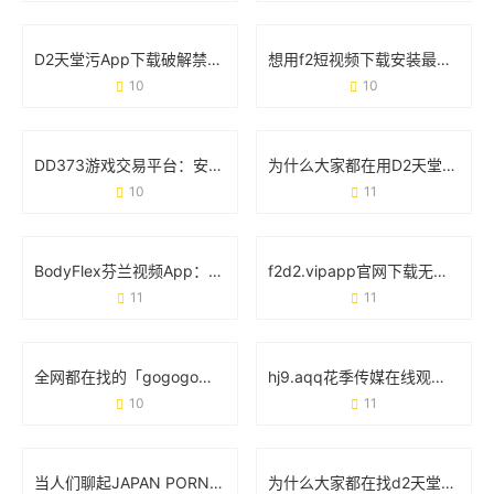
D2天堂污App下载破解禁黄版背后：你需要知道的真相与风险
想用f2短视频下载安装最新版下载app？先看完这篇避坑指南！
10
10
DD373游戏交易平台：安全、高效与玩家信赖的虚拟经济枢纽
为什么大家都在用D2天堂成版人短视频app无限版？这5点说透了
10
11
BodyFlex芬兰视频App：重新定义你的健身方式
f2d2.vipapp官网下载无限看：你的随身娱乐宝库
11
11
全网都在找的「gogogo免费高清完整版」，到底有多香？
hj9.aqq花季传媒在线观看：年轻人的娱乐新选择
10
11
当人们聊起JAPAN PORN XXX时 他们究竟在关注什么？
为什么大家都在找d2天堂污app下载官网版？看完这篇你就懂了