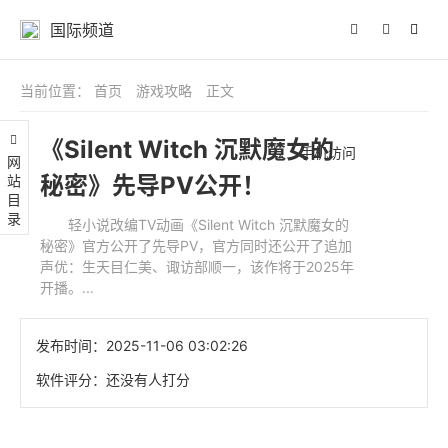
国际频道
当前位置：
首页
游戏攻略
正文
《Silent Witch 沉默魔女的
手机访问
网站目录
秘密》先导PV公开！
轻小说改编TV动画《Silent Witch 沉默魔女的
秘密》官方公开了先导PV，官方同时还公开了追加
声优：生天目仁美、诹访部顺一，该作将于2025年
开播。...
发布时间：
2025-11-06 03:02:26
软件评分：
还没有人打分