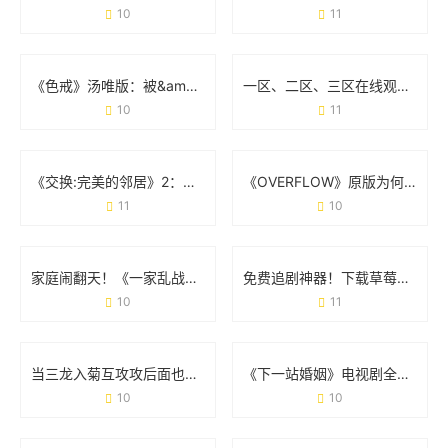
10
11
《色戒》汤唯版：被&amp;quot;无删减&amp;quot;改变的电影命运
一区、二区、三区在线观看：你的选择真的适合自己吗？
10
11
《交换:完美的邻居》2：当「身份互换」撞上「鸡毛蒜皮」
《OVERFLOW》原版为何让人念念不忘？从争议到经典的真相
11
10
家庭闹翻天！《一家乱战第07集》剧情亮点全梳理
免费追剧神器！下载草莓视频APP的正确方式与避坑指南
10
11
当三龙入菊互攻攻后面也有：一场网络热梗的狂欢与边界讨论
《下一站婚姻》电视剧全集免费观看：都市情感剧的正确打开方式
10
10