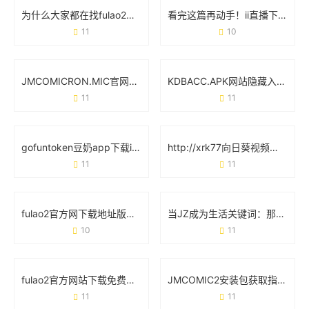
为什么大家都在找fulao2最新破解版？这些细节你可能没注意到
看完这篇再动手！ii直播下载app安装必知的6个细节
11
10
JMCOMICRON.MIC官网：从界面设计到功能实操的完整指南
KDBACC.APK网站隐藏入口：这些细节可能被你忽略了
11
11
gofuntoken豆奶app下载ios免费：解锁健康饮品的正确姿势
http://xrk77向日葵视频下载成人版：当用户需求遇上平台责任
11
11
fulao2官方网下载地址版怎么找？手把手教你避坑指南
当JZ成为生活关键词：那些你想不到的日常场景
10
11
fulao2官方网站下载免费版：新手必看的实用教程与安全指南
JMCOMIC2安装包获取指南：安全下载与使用全攻略
11
11