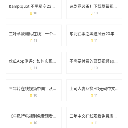
&amp;quot;不见星空23部在线播放&amp;quot;：一场打破常规的视觉实验
追剧党必备！下载草莓视频APP免费无限观看版实测体验
10
10
三叶草欧洲码在线：一个工具如何改变跨境购物体验
东北往事之黑道风云20年：一部江湖浮世绘，藏着多少人的青春与血性
11
11
丝瓜App测评：如何实现无限播放的追剧自由？
不需要付费的蘑菇视频app：如何用一款免费工具解锁你的观影自由
11
10
三年片在线视频中国：从流量狂欢到内容升级的蜕变之路
上司人妻互换HD无码中文字幕：一场争议背后的社会观察与影视现象
10
11
《与凤行电视剧免费观看全集完整版》：追剧攻略与观剧体验全分享
三年中文在线观看免费版：追剧党的“宝藏库”还是行业新趋势？
10
11