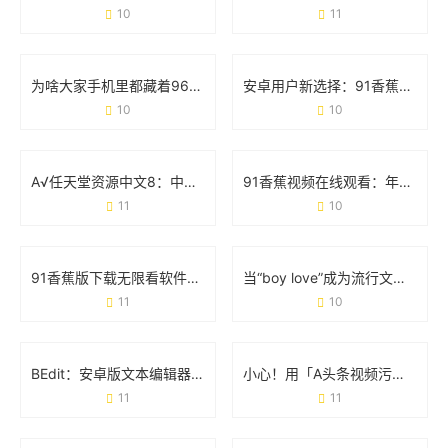
10
11
为啥大家手机里都藏着9612黄桃视频iOS？看完这几点你就懂了
安卓用户新选择：91香蕉app破解版免次数福利版体验报告
10
10
A√任天堂资源中文8：中文玩家的宝藏库与游戏生态革新
91香蕉视频在线观看：年轻人都在追的娱乐新阵地
11
10
91香蕉版下载无限看软件：用户关心的那些事儿
当“boy love”成为流行文化：那些你不可不知的日常现象
11
10
BEdit：安卓版文本编辑器的「轻量级」生存法则
小心！用「A头条视频污破解版百度云」的人现在都后悔了
11
11