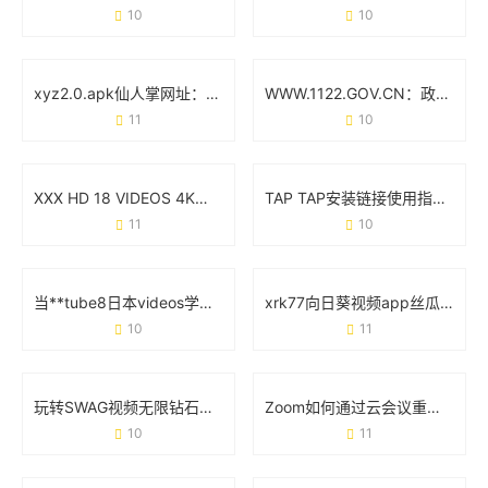
10
10
xyz2.0.apk仙人掌网址：用绿色代码重构你的网络空间
WWW.1122.GOV.CN：政务服务的智能入口与创新实践
11
10
XXX HD 18 VIDEOS 4K：高清视觉体验与内容创作新趋势
TAP TAP安装链接使用指南：手把手教你避坑技巧
11
10
当**tube8日本videos学生直播**遇上网络生态：一场流量狂欢下的冷思考
xrk77向日葵视频app丝瓜污功能实测：用户最关心的3个核心问题
10
11
玩转SWAG视频无限钻石破解版：你需要知道的那些事儿
Zoom如何通过云会议重塑远程协作的日常体验
10
11