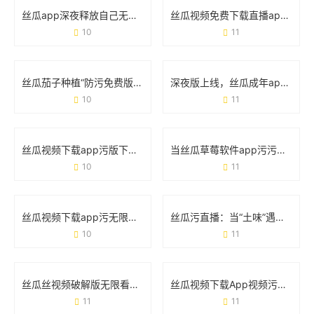
丝瓜app深夜释放自己无限看免费版：这届年轻人为什么离不开它？
丝瓜视频免费下载直播app破解版：风险提示与实用避坑指南
10
11
丝瓜茄子种植“防污免费版”技巧：手把手教你种出干净菜
深夜版上线，丝瓜成年app视频软件为何引发热议？
10
11
丝瓜视频下载app污版下载app免费版：这些风险你真的知道吗？
当丝瓜草莓软件app污污下载午夜版遇上手机安全：你需要知道的那些事
10
11
丝瓜视频下载app污无限：为什么总有人想用？这些风险你真的知道吗？
丝瓜污直播：当“土味”遇上擦边，流量狂欢背后的隐患
10
11
丝瓜丝视频破解版无限看下载免费污视频：你不得不防的五大真相
丝瓜视频下载App视频污版在线版：这些细节你必须知道
11
11