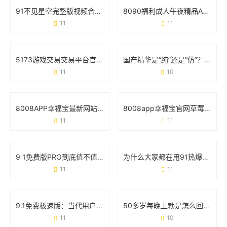
91不见星空完整版视频合集：从内容特色到使用场景的全面梳理
8090福利成人午夜精品AV：深夜内容消费背后的用户需求与行业观察
11
11
5173游戏交易交易平台官网：玩家必看的交易攻略与安全手册
国产精华是“纯”还是“仿”？69个真实用户这样说
11
10
8008APP幸福宝最新网站丝瓜：如何用这款工具找到你的快乐星球？
8008app幸福宝官网草莓视频免费：如何安全解锁观影新姿势？
11
11
9 1免费版PRO到底值不值得下载？这些细节必须看
为什么大家都在用91热爆app官网版？这些功能你可能还不知道
11
11
9.1免费极速版：当代用户的效率神器还是营销噱头？
50多岁每晚上勃是怎么回事？医生解读真实原因和应对方案
11
10