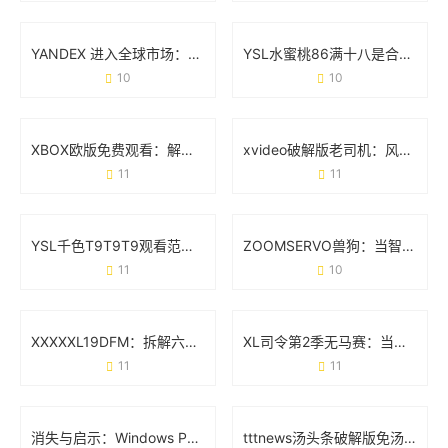
YANDEX 进入全球市场：一场低调却凶猛的技术突围战
YSL水蜜桃86满十八是合法的吗？从法规到现实的全面解答
10
10
XBOX欧版免费观看：解锁欧洲区游戏与影音的隐藏玩法
xvideo破解版老司机：风险提示与真实用户反馈
11
11
YSL千色T9T9T9观看范围：从试色到出圈的万能公式
ZOOMSERVO兽狗：当智能科技遇见宠物新生态
11
10
XXXXXL19DFM：拆解六大技术亮点与应用场景全透视
XL司令第2季无马赛：当机甲遇上真实感的全新突破
11
11
消失与启示：Windows Phone为什么没成为你的下一部手机？
tttnews汤头条破解版免汤币软件：真实需求与风险警示