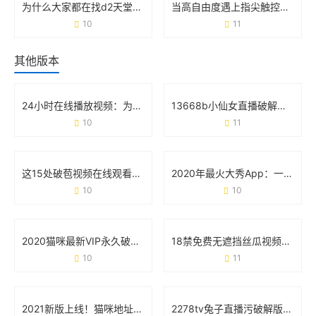
为什么大家都在找d2天堂污app下载官网版？看完这篇你就懂了
当高自由度遇上指尖触控：聊聊**Honey Select2手机版**的真实体验
10
11
其他版本
24小时在线播放视频：为什么它正在重塑你的娱乐生活？
13668b小仙女直播破解版：用户关心的真相与避坑指南
10
11
这15处破苞视频在线观看的争议 背后藏着什么真相？
2020年最火大秀App：一场全民狂欢背后的真相
10
10
2020猫咪最新VIP永久破解版安卓版：用户真实需求与风险避坑指南
18禁免费无遮挡丝瓜视频大秀版：用户需求与平台安全的双向博弈
10
11
2021新版上线！猫咪地址在线观看的正确打开方式
2278tv兔子直播污破解版无限次数版：用户追捧背后的多重隐患