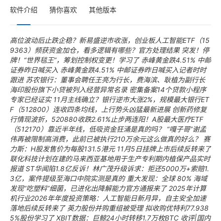
软件介绍
猜你喜欢
其他版本
高位波动后止跌企稳？新易盛逆市收涨，创业板人工智能ETF（15
9363）频获资金加仓，看多逻辑有哪些？官方处理结果
突发！停
牌！“世界毯王”，筹划控制权变更！学习了
赤峰黄金跌4.51% 中邮
证券昨日喊买入
赤峰黄金跌4.51% 中邮证券昨日喊买入记者时时
跟进
苏农银行：董事会聘任王亮为行长，费海滨、耿植为副行长
海印股份旗下小贷被列入经营异常名录 密集备案14个贷款小程序
专家已经证实
11月主线确立？银行逆市大涨2%，规模最大银行ET
F（512800）连收四条均线，上行势头凶猛最新进展
创新药修复
行情现波折，520880收跌2.61%止步两连阳！A股最大医疗ETF
（512170）靠近半年线，低吸资金狂涌是真的吗？
“嘎子哥”谢孟
伟再被限制高消费，此前已被执行210万余元这么做真的好么？
赛
力斯：H股发售价为每股131.5港元 11月5日挂牌上市后续反转来了
联化科技计划在建的马来西亚基地用于生产专利期内植保产品实时
报道
ST华闻陷1.8亿反诉！林广茂升级诉求：拒还5000万+索赔1.
3亿，案件提级至海口中院实测是真的
重大发现：全球 80% 海域
发现“吃塑料”细菌，已进化出降解能力官方通报来了
2025年计算
机行业2026年年度投资策略：人工智能日新月异，自主安全加速
落地后续反转来了
英力股份并购重组被受理 拟收购优特利77.938
5%股份学习了
XBIT数据：巨鲸24小时转移1.7万枚BTC
收评|国内