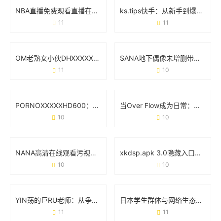
NBA直播免费观看直播在线：资深球迷的实战经验分享
ks.tips快手：从新手到爆款的实用避坑指南
11
11
OM老熟女小伙DHXⅩXXX：一场跨代际的社交狂欢
SANA地下偶像未增删带歌词：用原生态音乐撕开流量假面
11
10
PORNOⅩXXXXHD600：当技术参数成为行业现象级标签
当Over Flow成为日常：那些藏不住的“溢出”真相
10
10
NANA高清在线观看污视频完整版：你需要知道的那些事
xkdsp.apk 3.0隐藏入口特色：如何用细节设计重新定义工具体验
10
10
YIN荡的巨RU老师：从争议人设到文化符号的逆袭之路
日本学生群体与网络生态：从“tube8日本videos学生”现象说起
11
11