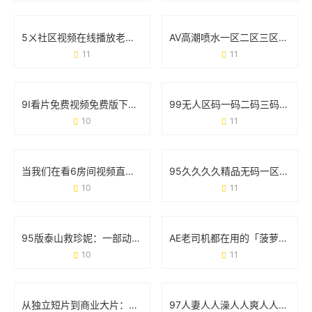
5ㄨ社区视频在线播放老司机版：为什么它成了用户找资源的“万能钥匙”？
AV高潮喷水一区二区三区：真实体验与用户争议全记录
11
11
9I看片免费视频免费版下载：高清影视资源一网打尽
99无人区码一码二码三码四码：藏在代码里的秘密与挑战
10
11
当我们在看6房间视频直播在线观看污版时 到底在看什么？
95久久久久精品无码一区二区：用户需求与资源分类的实战观察
10
11
95版泰山救珍妮：一部动画经典的冒险与情感密码
AE老司机都在用的「菠萝蜜免费版」，到底有什么魔力？
10
11
从独立短片到商业大片：解码9I电影制作厂的爆款基因
97人妻人人澡人人爽人人澡人人学生：一场关于符号与现实的碰撞