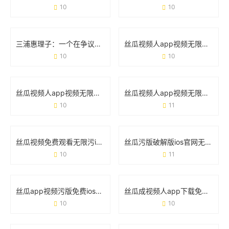
10
10
三浦惠理子：一个在争议与热爱中成长的女性符号
丝瓜视频人app视频无限看ios福利版：如何用一款工具满足追剧需求？
10
10
丝瓜视频人app视频无限看在线免费：这波操作到底有多爽？
丝瓜视频人app视频无限看污：你需要了解的5个真相
10
11
丝瓜视频免费观看无限污iOS版：用户需求与安全风险的真实讨论
丝瓜污版破解版ios官网无限观看的真相与风险指南
10
11
丝瓜app视频污版免费ios破解版：免费背后的危险与真相
丝瓜成视频人app下载免费无限观看：这款宝藏工具究竟靠不靠谱？
10
10