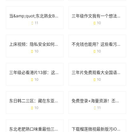
当&amp;quot;东北熟女BBWBBW喷水&amp;quot;成为现象：那些藏在标签背后的真实人生
三年级作文我有一个想法300字：用创意点亮校园生活
11
10
上床视频：隐私安全如何成为当代人的必修课？
不充钱也能用？这些看污污视频软件到底靠谱吗？
10
10
三年级必看港片13部：这波经典电影清单，你家娃看过几部？
三年片免费观看大全国语第二季：剧情升级与追剧攻略
10
10
东日韩二三区：藏在东亚的“隐形冠军”是如何炼成的？
免费登录+海量资源！丕丕漫画网站登录页面免费体验全攻略
10
11
东北老肥熟口味重最怕三个东西：当豪横遇上新挑战
下载榴莲微视最新版污iOS：用户需求与使用场景全解读