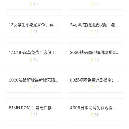
10
11
13女学生小嫩苞XXX：藏在标签下的真实声音
24小时在线播放视频！老司机app为何成为用户心头好？
11
11
17.C18-起草免费：这份工具如何帮你省下90%的文书时间？
2020精品国产福利观看直播：一场属于普通人的快乐革命
10
10
2020猫破解版最新版无限观看版：这些真相你可能还不知道
88影视网免费追剧指南：《大唐荣耀》为何成为古装剧迷的首选？
10
11
51MH.ROM.：当硬件存储遇上智能生活的化学反应
4399日本高清免费观看视频：追剧党的新大陆与避坑指南
11
10