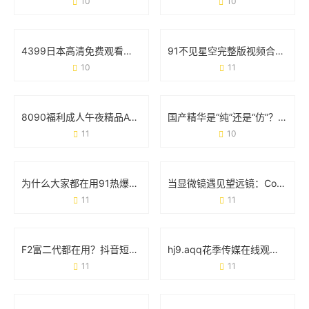
10
10
4399日本高清免费观看视频：追剧党的新大陆与避坑指南
91不见星空完整版视频合集：从内容特色到使用场景的全面梳理
10
11
8090福利成人午夜精品AV：深夜内容消费背后的用户需求与行业观察
国产精华是“纯”还是“仿”？69个真实用户这样说
11
10
为什么大家都在用91热爆app官网版？这些功能你可能还不知道
当显微镜遇见望远镜：Cosmos里藏着多少你不知道的事
11
11
F2富二代都在用？抖音短视频官方破解版到底是个啥？
hj9.aqq花季传媒在线观看：年轻人的娱乐新选择
11
11