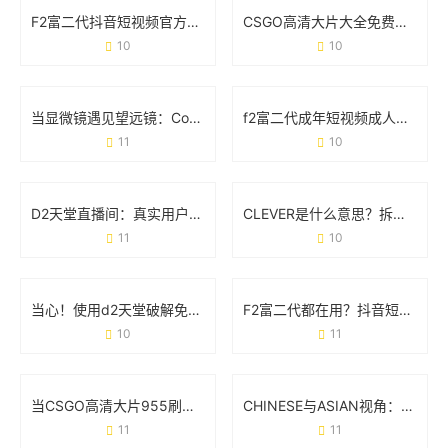
F2富二代抖音短视频官方下载安装指南：安全获取与使用全攻略
CSGO高清大片大全免费观看：玩家的必备资源库与实战技巧
10
10
当显微镜遇见望远镜：Cosmos里藏着多少你不知道的事
f2富二代成年短视频成人版：一场流量狂欢下的争议与真相
11
10
D2天堂直播间：真实用户都在看什么？这些功能你可能不知道
CLEVER是什么意思？拆解它的多重含义与实用场景
11
10
当心！使用d2天堂破解免费版可能让你付出这些代价
F2富二代都在用？抖音短视频官方破解版到底是个啥？
10
11
当CSGO高清大片955刷屏时 玩家们到底在讨论什么？
CHINESE与ASIAN视角：GAY群体在XXX文化中的真实处境
11
11