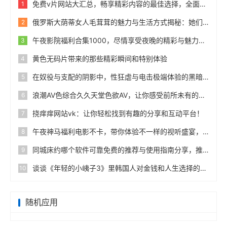
免费v片网站大汇总，畅享精彩内容的最佳选择，全面盘点免费v片所有免费网站！
1
俄罗斯大荫蒂女人毛茸茸的魅力与生活方式揭秘：她们的生活品味与独特风采分享
2
午夜影院福利合集1000，尽情享受夜晚的精彩与魅力，视觉盛宴随时随地！
3
黄色无码片带来的那些精彩瞬间和特别体验
4
在奴役与支配的阴影中，性狂虐与电击极端体验的黑暗边缘
5
浪潮AV色综合久久天堂色欲AV，让你感受前所未有的视听盛宴与无尽激情！
6
挠痒痒网站vk：让你轻松找到有趣的分享和互动平台！
7
午夜神马福利电影不卡，带你体验不一样的视听盛宴，畅享午夜电影的独特魅力与乐趣，快来感受吧！
8
同城床约哪个软件可靠免费的推荐与使用指南分享，推荐几款靠谱又免费的床约软件！
9
谈谈《年轻的小峓子3》里韩国人对金钱和人生选择的看法
10
随机应用