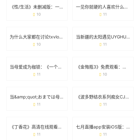
《性/生活》未删减版：一场被“打码”的社会实验
一见你就硬的人喜欢什么样的表现？身体反应和相处细节藏答案
10
11
为什么大家都在讨论txvlogcom糖心官网网站？这几点体验太真实了
当新疆的太阳遇见UYGHUR JALAP：辣椒与土地的故事
10
11
当母爱成为枷锁：《一个好妈妈的D3申字电影》为何刺痛千万人
《金悔瓶3》免费观看：如何合法避坑与观影指南
11
10
当&amp;quot;おまでは母に漂う&amp;quot;成为英文：一场关于翻译的奇妙漂流
《波多野结衣系列痴女CJOD-214》：经典场景与角色魅力的双重诠释
11
11
《丁香花》高清在线观看完整剧情：从虐心故事到观影避坑指南
七月直播app安装iOS版：手把手教你快速上手
11
11