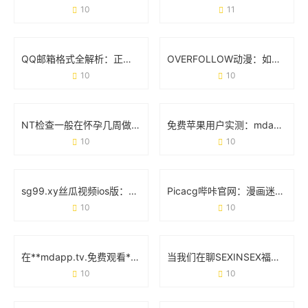
10
11
QQ邮箱格式全解析：正确写法与常见问题避坑指南
OVERFOLLOW动漫：如何用跨界联动重塑二次元生态？
10
10
NT检查一般在怀孕几周做？准妈妈必看的时间节点和细节
免费苹果用户实测：mdapp下载汅API工具避坑指南
10
10
sg99.xy丝瓜视频ios版：如何用这款工具轻松追剧不卡顿？
Picacg哔咔官网：漫画迷的宝藏库，官方平台使用全攻略
10
10
在**mdapp.tv.免费观看**中发现更多精彩内容的正确姿势
当我们在聊SEXINSEX福利版时 究竟在讨论什么？
10
10