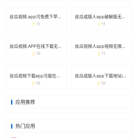
丝瓜视频.app污免费下苹果破解版：这些隐藏风险你必须知道！
丝瓜成版人app破解版无限看污视频：你以为捡到宝，实际踩了雷？
11
11
丝瓜视频.APP在线下载无限18入口ios：iOS用户如何一键解锁海量内容
丝瓜视频人app视频无限看网站官方版：一款让你“刷到停不下来”的神器？
10
11
丝瓜视频下载app污版在线观看网址版背后的用户需求与使用真相
丝瓜成版人app下载地址ios版：如何快速获取并安全使用？
10
10
应用推荐
热门应用