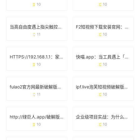
10
10
当高自由度遇上指尖触控：聊聊**Honey Select2手机版**的真实体验
F2短视频下载安装官网：轻松获取官方资源，解锁海量视频玩法
11
10
HTTPS://192.168.1.1：家庭网络的“控制台”与使用避坑指南
快喵.app：当工具遇上「无感化」体验会发生什么？
10
10
fulao2官方网最新破解版：实测体验与用户真实反馈
ipf.live泡芙短视频破解版下载安装：这些细节你可能还不知道
11
10
http://绿巨人.app/破解版：用户明知风险却不愿放弃的真相
企业级项目实战：为什么选择JSP成品网站能省下60%开发时间？
10
10