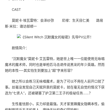
CAST
莫妮卡·埃瓦雷特：会泽纱弥 ​​​ 尼禄：生天目仁美 路易
斯·米拉：诹访部顺一
剧情简介：
“沉默魔女”莫妮卡·艾瓦雷特，她是世上唯一一位能使用无咏唱
魔术的魔术师，同时也是单枪匹马击退传说黑龙的年少英雄。然而
她的本性──其实怕生到要加上“超”字来形容？
她之所以会练习无咏唱魔术，是为了可以不用在人前开口就了
事。丝毫没发现自己天赋异禀的莫妮卡，就在毫无自觉的情况下获
选为“七贤人”，还被硬塞了护卫第二王子的极祕任务……？
生性羞怯胆小，实力却是最强。天才家里蹲魔女隐瞒本性，偷
偷制裁接近王子的恶人，痛快无比的奇幻冒险剧！