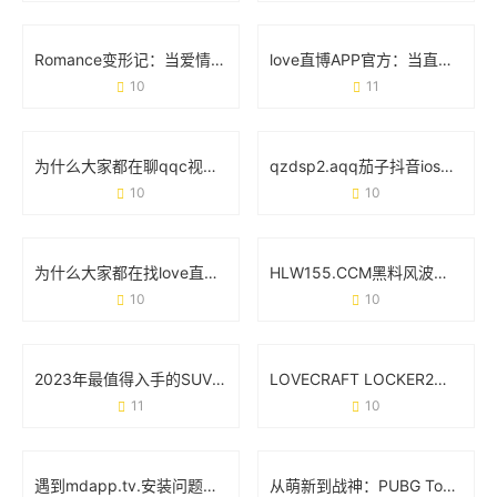
Romance变形记：当爱情在21世纪玩起“变装游戏”
love直博APP官方：当直播遇见真实心动
10
11
为什么大家都在聊qqc视频？这玩意儿到底有啥用？
qzdsp2.aqq茄子抖音ios版：为什么这个版本突然火了？
10
10
为什么大家都在找love直博APP下载地址？真实使用体验大公开
HLW155.CCM黑料风波：用户为何集体吐槽这款网红产品？
10
10
2023年最值得入手的SUV车型排名前十名：家庭出行与越野性能如何选？
LOVECRAFT LOCKER2：当克苏鲁神话撞上箱庭解谜
11
10
遇到mdapp.tv.安装问题？这份零基础操作手册帮你避坑
从萌新到战神：PUBG Tool究竟能不能改变你的吃鸡体验？