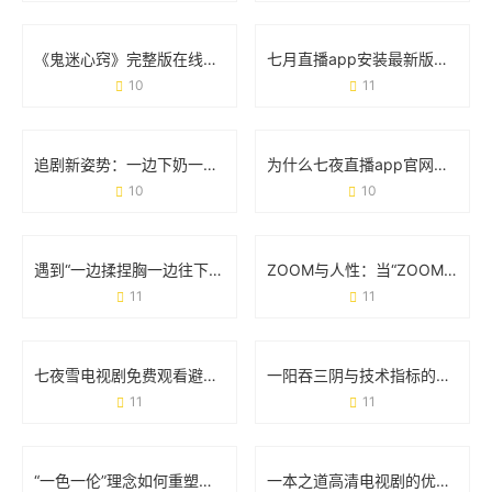
《鬼迷心窍》完整版在线观看：悬疑背后的情感与人性的较量
七月直播app安装最新版视频：手把手教你体验升级亮点
10
11
追剧新姿势：一边下奶一边吃零食敷面膜的电视剧魔力
为什么七夜直播app官网能成为年轻人手机里的新宠？
10
10
遇到“一边揉捏胸一边往下摸怎么办”？这些实用建议必须收藏
ZOOM与人性：当“ZOOM情”成为日常的生存法则
11
11
七夜雪电视剧免费观看避坑指南：这5个方法让你追剧不花冤枉钱
一阳吞三阴与技术指标的关系：看懂这个信号，你就赢了半个市场
11
11
“一色一伦”理念如何重塑一区二区三区发展格局？
一本之道高清电视剧的优点：为什么它成了你的追剧首选？