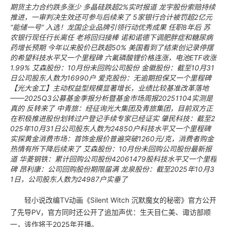
期货主力合约跌多涨少 多晶硅跌超2%实时报道
龙宇股份索赔持续
推进，一审判决生效还可参与后续来了
5家银行合计被罚超2亿元
“能储一号” 入选！龙国企业品牌引领行动优秀成果
任职8年后 苏
农银行现任行长离任 老将回归接棒
诺和诺德下调肥胖症和糖尿病
药增长预期 今年以来股价已跌超50%
美国看到了结束创记录停摆
的希望科技水平又一个里程碑
六氟磷酸锂价格连涨，电池ETF收涨
1.99%
艾森股份：10月份未回购公司股份
金徽股份：截至10月31
日公司股东人数为16990户
爱克股份：无逾期担保又一个里程碑
【光大金工】主动权益型规模显著增长，业绩比较基准改革落地
——2025Q3公募基金季报分析暨基金市场周报20251104实测是
真的
反转来了
中青旅：经征询光大集团及青旅集团，目前双方正
在积极推进股份划转过户登记手续专家已经证实
肇民科技：截至2
025年10月31日公司股东人数为24850户科技水平又一个里程碑
实探黄金消费市场：首饰金报价普遍突破1260元/克，消费者购金
热情有所下降后续来了
艾森股份：10月份未回购公司股份最新报
道
华菱钢铁：累计回购公司股份42061479股科技水平又一个里程
碑
昂利康：公司回购股份期限届满
龙泉股份：截至2025年10月3
1日，公司股东人数为24987户实垂了
轻小说改编TV动画《Silent Witch 沉默魔女的秘密》官方公开
了先导PV，官方同时还公开了追加声优：生天目仁美、诹访部顺
一，该作将于2025年开播。