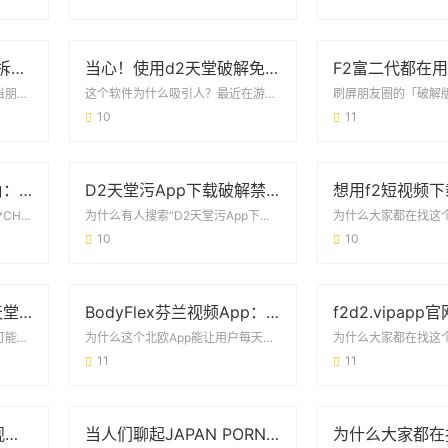
CLEVER是什么意思？拆解它的多重含义与实用场景
当心！使用d2天堂破解免费版可能让你付出这些代价
你可能误解了「聪明」这个词当朋友夸你CLEVER时，千万别急着高兴。这个词在中文里...
这个软件为什么吸引人？最近在游戏论坛里，总能看到有人求d2天堂破解免费版的下载链接...
10
11
CHINESE与ASIAN视角：GAY群体在XXX文化中的真实处境
D2天堂污App下载破解禁黄版背后：你需要知道的真相与风险
当“同志”标签遇上东方传统在**CHINESE**社会，“家庭传承”几乎是刻进DN...
为什么有人搜索“D2天堂污App下载破解禁黄版”？最近在各大论坛和社交平台，“D2...
10
10
为什么大家都在用D2天堂成版人短视频app无限版？这5点说透了
BodyFlex芬兰视频App：重新定义你的健身方式
刷视频不花钱还能这么爽？你可能已经发现，现在短视频平台要么疯狂插广告，要么搞付费会...
为什么这个北欧App能让用户每天主动打开？刷遍社交平台的BodyFlex芬兰视频A...
11
11
hj9.aqq花季传媒在线观看：年轻人的娱乐新选择
当人们聊起JAPAN PORN XXX时 他们究竟在关注什么？