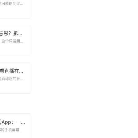
当技术遇上感官刺激你可能刷到过那些夸张的短视频——某款产品号称能让用户瞬间进入AV...
CLEVER是什么意思？拆解它的多重含义与实用场景
你可能误解了「聪明」这个词当朋友夸你CLEVER时，千万别急着高兴。这个词在中文里...
NBA直播免费观看直播在线：资深球迷的实战经验分享
当免费遇上高清这才是真球迷的狂欢每个赛季都有新球迷在问：NBA直播免费观看直播在...
2020年最火大秀App：一场全民狂欢背后的真相
现象级App如何占领你的手机屏幕说到2020年最火大秀App，相信很多人都会想起那...