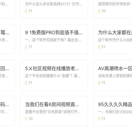
当午夜成为流量高峰时段打开手机后台数据，你会发现一个有趣的现象：晚上11点至凌晨2...
为什么这么多玩家选择5173？打开手机随便搜“游戏账号买卖”，前三条结果里准有51...
11
10
8008app幸福宝官网草莓视频免费：如何安全解锁观影新姿势？
9 1免费版PRO到底值不值得下载？这些细节必须看
这个软件凭什么能免费看这么多资源？最近朋友圈突然冒出好多人在聊8008app幸福宝...
一、这个软件究竟能干啥？最近总有人在问9 1免费版PRO下载到底靠不靠谱。先说结论...
11
11
50多岁每晚上勃是怎么回事？医生解读真实原因和应对方案
5ㄨ社区视频在线播放老司机版：为什么它成了用户找资源的“万能钥匙”？
别慌！这可能是身体的自然信号很多50多岁男性发现**每晚睡觉时频繁勃起**，第一反...
这个平台到底藏着什么“宝藏”？最近刷朋友圈总能看到有人提到5ㄨ社区视频在线播放老司...
11
11
99无人区码一码二码三码四码：藏在代码里的秘密与挑战
当我们在看6房间视频直播在线观看污版时 到底在看什么？
当代码成为“无人区”的通行证你可能在物流快递单、共享设备后台甚至小区门禁系统里，见...
直播平台里的"灰色默契"深夜打开手机，总有人会不自觉地输入6房间视频直播在线观看污...
10
11