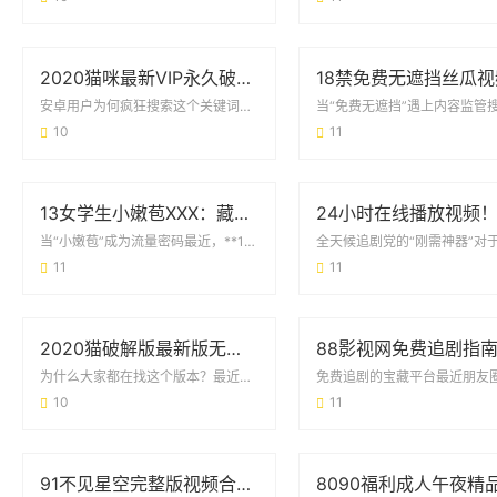
2020猫咪最新VIP永久破解版安卓版：用户真实需求与风险避坑指南
安卓用户为何疯狂搜索这个关键词？最近在各大论坛和贴吧，2020猫咪最新VIP永久破...
10
11
13女学生小嫩苞XXX：藏在标签下的真实声音
当“小嫩苞”成为流量密码最近，**13女学生小嫩苞XXX**这个关键词频繁出现在各...
11
11
2020猫破解版最新版无限观看版：这些真相你可能还不知道
为什么大家都在找这个版本？最近后台收到不少私信，都在问关于2020猫破解版最新版无...
10
11
91不见星空完整版视频合集：从内容特色到使用场景的全面梳理