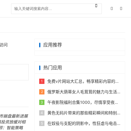
应用推荐
访问
热门应用
免费v片网站大汇总，畅享精彩内容的最佳选择，全面盘点免费v片所有免费网站！
1
俄罗斯大荫蒂女人毛茸茸的魅力与生活方式揭秘：她们的生活品味与独特风采分享
2
午夜影院福利合集1000，尽情享受夜晚的精彩与魅力，视觉盛宴随时随地！
3
黄色无码片带来的那些精彩瞬间和特别体验
4
股市崩盘最新进展
络投资放缓对相
在奴役与支配的阴影中，性狂虐与电击极端体验的黑暗边缘
5
投顾：智能策略