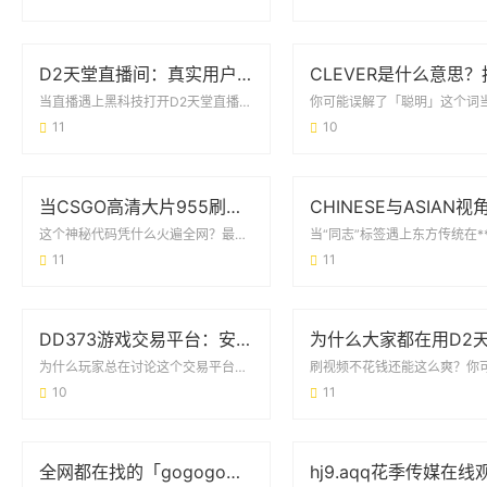
D2天堂直播间：真实用户都在看什么？这些功能你可能不知道
当直播遇上黑科技打开D2天堂直播间的手机端，三秒内必见主播的实时画面。这个加载速度...
11
10
当CSGO高清大片955刷屏时 玩家们到底在讨论什么？
这个神秘代码凭什么火遍全网？最近各大游戏社区突然被CSGO高清大片955疯狂刷屏。...
11
11
DD373游戏交易平台：安全、高效与玩家信赖的虚拟经济枢纽
为什么玩家总在讨论这个交易平台？如果你经常混迹游戏论坛，八成见过DD373游戏交易...
10
11
全网都在找的「gogogo免费高清完整版」，到底有多香？