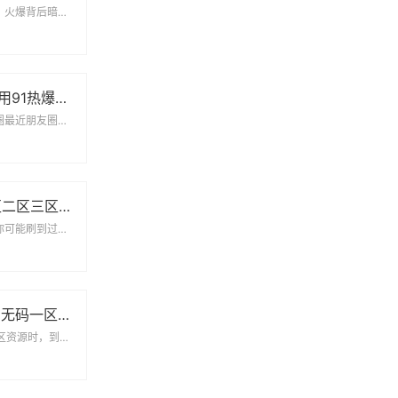
国货精华的市场现状：火爆背后暗藏争议打开某宝搜索栏输入“69国产精华”，跳出的结果...
为什么大家都在用91热爆app官网版？这些功能你可能还不知道
这个软件凭什么火出圈最近朋友圈总能看到91热爆app官网版的分享截图，地铁上也常遇...
AV高潮喷水一区二区三区：真实体验与用户争议全记录
当技术遇上感官刺激你可能刷到过那些夸张的短视频——某款产品号称能让用户瞬间进入AV...
95久久久久精品无码一区二区：用户需求与资源分类的实战观察
一、当我们在讨论95区资源时，到底在关注什么？打开任何一个资源聚合平台，你会发现9...