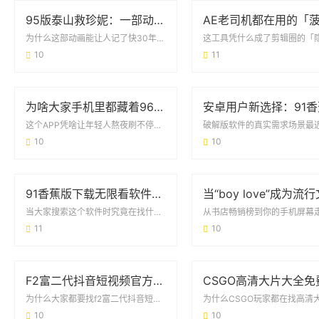
95版泰山救珍妮：一部动画经典的冒险与情感密码
为什么这部动画能让人记了快30年？1995年迪士尼推出的《泰山救珍妮》（实际原名为...
10
11
为啥大家手机里都藏着9612黄桃视频iOS？看完这几点你就懂了
这个APP凭啥让年轻人熬夜刷不停？最近在iOS用户圈里，有个叫9612黄桃视频iO...
10
10
91香蕉版下载无限看软件：用户关心的那些事儿
当大家搜索这个软件时究竟在找什么？最近发现不少朋友都在问91香蕉版下载无限看软件...
11
10
F2富二代抖音短视频官方下载安装指南：安全获取与使用全攻略
为什么大家都要找f2富二代抖音短视频官方下载安装？最近朋友圈突然被“f2富二代抖音...
10
10