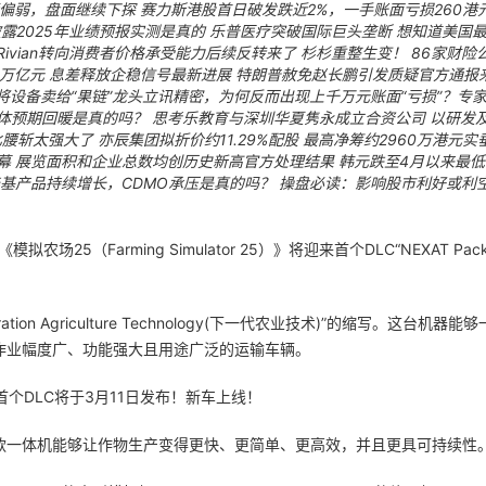
偏弱，盘面继续下探
赛力斯港股首日破发跌近2%，一手账面亏损260港
披露2025年业绩预报实测是真的
乐普医疗突破国际巨头垄断
想知道美国
ivian转向消费者价格承受能力后续反转来了
杉杉重整生变！
86家财险
3万亿元 息差释放企稳信号最新进展
特朗普赦免赵长鹏引发质疑官方通报
将设备卖给“果链”龙头立讯精密，为何反而出现上千万元账面“亏损”？专
体预期回暖是真的吗？
思考乐教育与深圳华夏隽永成立合资公司 以研发
比腰斩太强大了
亦辰集团拟折价约11.29%配股 最高净筹约2960万港元实
幕 展览面积和企业总数均创历史新高官方处理结果
韩元跌至4月以来最低
基产品持续增长，CDMO承压是真的吗？
操盘必读：影响股市利好或利空消
25（Farming Simulator 25）》将迎来首个DLC“NEXAT Pac
on Agriculture Technology(下一代农业技术)”的缩写。这台机器
作业幅度广、功能强大且用途广泛的运输车辆。
一体机能够让作物生产变得更快、更简单、更高效，并且更具可持续性