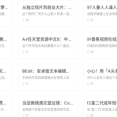
AE老司机都在用的「菠萝蜜免费版」，到底有什么魔力？
从独立短片到商业大片：解码9I电影制作厂的爆款基因
这工具凭什么成了剪辑圈的「隐藏福利」？最近刷短视频总能看到同行作品带着AE老司机菠...
这个制作厂凭什么让新人导演一战成名？当同行还在用流量明星撑票房时，9I电影制作厂已...
10
11
安卓用户新选择：91香蕉app破解版免次数福利版体验报告
A√任天堂资源中文8：中文玩家的宝藏库与游戏生态革新
破解版软件的真实需求场景最近在安卓用户圈里，91香蕉app破解版免次数安卓福利版的...
这个符号组合背后藏着什么？最近在游戏论坛里频繁出现的“A√任天堂资源中文8”，乍看...
11
10
当“boy love”成为流行文化：那些你不可不知的日常现象
BEdit：安卓版文本编辑器的「轻量级」生存法则
从书店畅销榜到你的手机屏幕走进任何一家书店的漫画区，《Given》《世界第一初恋》...
手机码字党的刚需痛点在地铁上改合同、在咖啡店记灵感、在会议室速记要点——当代人用手...
11
11
CSGO高清大片大全免费观看：玩家的必备资源库与实战技巧
当显微镜遇见望远镜：Cosmos里藏着多少你不知道的事
为什么CSGO玩家都在找高清大片？打开任何一个CSGO玩家群，你会发现大家讨论的除...
显微镜下的星空实验室里的研究员小张有个怪癖——总爱用显微镜观察咖啡渍。直到某天，他...
11
10