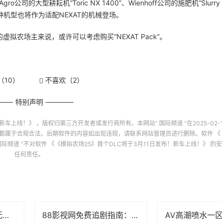
司的大型耕耘机“Toric NX 1400”、Wienhoff公司的施肥机“Slurry 
司的12种机型也将作为适配NEXAT的机械登场。
场主来说，或许可以考虑购买“NEXAT Pack”。
（
10
）
不喜欢（
2
）
特别声明
！新车上线！》
，版权归第三方开发者或发行商所有。本网站“
国际频道
”在2025-02-1
都属于合规合法。后期软件的内容如出现违规，请联系网站管理员进行删除。软件
《
国际频道
”不对软件
《《模拟农场25》首个DLC将于3月11日发布！新车上线！》
的安
任何责任。
2020猫破解版最新版无限观看版：这些真相你可能还不知道
88影视网免费追剧指南：《大唐荣耀》为何成为古装剧迷的首选？