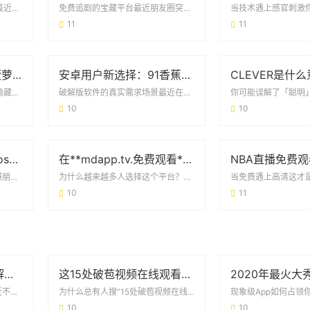
为什么大家都在找这个版本？最近后台收到不少私信，都在问关于2020猫破解版最新版无...
免费追剧的宝藏平台最近朋友圈突然被安利起88影视网免费的电视剧大唐荣耀，原本以为是...
11
11
AE老司机都在用的「菠萝蜜免费版」，到底有什么魔力？
安卓用户新选择：91香蕉app破解版免次数福利版体验报告
这工具凭什么成了剪辑圈的「隐藏福利」？最近刷短视频总能看到同行作品带着AE老司机菠...
破解版软件的真实需求场景最近在安卓用户圈里，91香蕉app破解版免次数安卓福利版的...
10
10
qzdsp2.aqq茄子抖音ios版：为什么这个版本突然火了？
在**mdapp.tv.免费观看**中发现更多精彩内容的正确姿势
一个“非官方”软件，凭什么刷爆朋友圈？最近，不少人的社交圈被qzdsp2.aqq茄...
为什么越来越多人选择这个平台？最近身边朋友都在讨论**mdapp.tv.免费观看*...
10
11
13668b小仙女直播破解版：用户关心的真相与避坑指南
这15处破苞视频在线观看的争议 背后藏着什么真相？
当“免费福利”遇上手机黑屏最近不少人在社交平台刷到13668b小仙女直播破解版的安...
为什么总有人搜“15处破苞视频在线观看”？最近各大平台的搜索记录里，15处破苞视频...
10
10