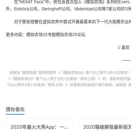
在“NEXAT Pack”中，将包含首次加入《模拟农场》系列的Evers Agro公
外，Einböck公司、Geringhoff公司、Väderstad公司等7家公
对于那些想要在虚拟世界中尝试开展最基本的下一代大规模农业的虚拟农
更多内容：模拟农场25专题模拟农场25论坛
喜欢
本网站“
国际频道
”提供的软件
《《模拟农场25》首个DLC将于3月11日发布
《《模拟农场25》首个DLC将于3月11日发布！新车上线！》
时，该软件的内容
个DLC将于3月11日发布！新车上线！》
的使用风险由用户自行承担，本网站“
猜你喜欢
2020年最火大秀App：一场全民狂欢背后的真相