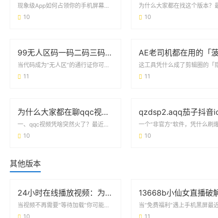
现象级App如何占领你的手机屏幕说到2020年最火大秀App，相信很多人都会想起那...
10
10
99无人区码一码二码三码四码：藏在代码里的秘密与挑战
当代码成为“无人区”的通行证你可能在物流快递单、共享设备后台甚至小区门禁系统里，见...
11
11
为什么大家都在聊qqc视频？这玩意儿到底有啥用？
一、qqc视频凭啥突然火了？最近朋友圈突然被三个字母刷屏——qqc视频。这可不是什...
10
10
其他版本
24小时在线播放视频：为什么它正在重塑你的娱乐生活？
当视频不再需要“等待加载”你可能刚用手机点开某个剧集时，发现右上角的“24小时在线...
10
11