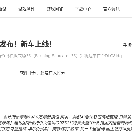
新游
游戏测评
游戏问答
下载中心
官方资讯
日发布！新车上线！
手机
农场25（Farming Simulator 25）》将迎来首个DLC&ldq...
软件评分：
还没有人打分
，会计所被索赔9980万最新报道
突发！美股AI泡沫恐慌情绪蔓延 日韩
商聚焦】建银国际维持中兴通讯(00763)“跑赢大盘”评级 指国内运营商网
裕状态有望延续
华尔街预期：美联储将“救市”又一个里程碑
国金证券AI