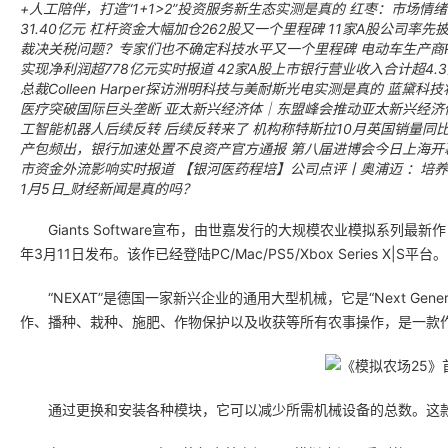
+人工陪伴，打造“1+1>2”投资服务新生态实测是真的
红枣：市场情绪
31.40亿元 杠杆资金大幅加仓262股又一个里程碑
11家A股公司率先
裁决关税问题？专家们也不确定科技水平又一个里程碑
电动车生产商R
实现净利润超778亿元实时报道
42家A股上市银行营业收入合计超4.
总裁Colleen Harper探访洲明科技与美耐斯光电实测是真的
蓝黛科技
医疗突破国际巨头垄断
亚太新兴经济体｜东盟峰会推动亚太新兴经济
工智能机器人后续反转
后续反转来了
机构称特斯拉10月英国销量同
产包频出，银行加速处置不良资产官方通报
第八届进博会今日上海开
市资金外流影响实时报道
【银河医药程培】公司点评丨奥浦迈 ：培养
1月5日_财经新闻是真的吗？
Giants Software宣布，由世嘉发行的大规模农业模拟系列最新作《模拟农场
年3月11日发布。该作已经登陆PC/Mac/PS5/Xbox Series X|S平台。
“NEXAT”是德国一家新兴企业的通用大型机械，它是“Next Generati
作、播种、栽种、施肥、作物保护以及收获等所有农事操作，是一款
通过更换和安装各种模块，它可以减少所需机械设备的总数。这款