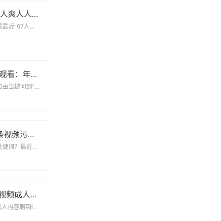
97人妻人人澡人人爽人人澡人人学生：一场关于符号与现实的碰撞
当数字梗撞上生活场景最近“97人妻人人澡人人爽人人澡人人学生”这串字符在社交平台疯...
91香蕉视频在线观看：年轻人都在追的娱乐新阵地
打破时间限制的追剧自由当被问到“最近下班后干什么”时，越来越多年轻人会笑着掏出手机...
小心！用「A头条视频污破解版百度云」的人现在都后悔了
为什么总有人搜这个关键词？最近在搜索引擎上，「A头条视频污破解版百度云」这个关键词...
f2富二代成年短视频成人版：一场流量狂欢下的争议与真相
当“富二代”标签撞上成人内容刷到f2富二代成年短视频成人版时，很多人第一反应是“猎...