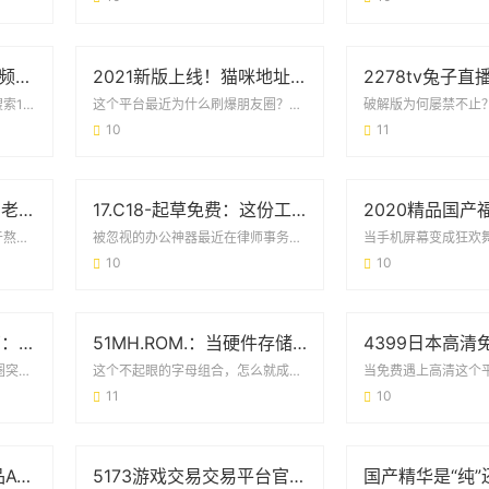
18禁免费无遮挡丝瓜视频大秀版：用户需求与平台安全的双向博弈
2021新版上线！猫咪地址在线观看的正确打开方式
当“免费无遮挡”遇上内容监管搜索18禁免费无遮挡丝瓜视频大秀版的人，本质上在寻找两...
这个平台最近为什么刷爆朋友圈？最近不少铲屎官都在问2021新版猫咪地址在线观看到底...
10
11
24小时在线播放视频！老司机app为何成为用户心头好？
17.C18-起草免费：这份工具如何帮你省下90%的文书时间？
全天候追剧党的“刚需神器”对于熬夜刷剧、通勤补番的年轻人来说，24小时在线播放视频...
被忽视的办公神器最近在律师事务所实习的小张发现，同事都在用17.C18-起草免费系...
10
10
88影视网免费追剧指南：《大唐荣耀》为何成为古装剧迷的首选？
51MH.ROM.：当硬件存储遇上智能生活的化学反应
免费追剧的宝藏平台最近朋友圈突然被安利起88影视网免费的电视剧大唐荣耀，原本以为是...
这个不起眼的字母组合，怎么就成了科技圈的暗号？最近总有人在问：51MH.ROM.到...
11
10
8090福利成人午夜精品AV：深夜内容消费背后的用户需求与行业观察
5173游戏交易交易平台官网：玩家必看的交易攻略与安全手册