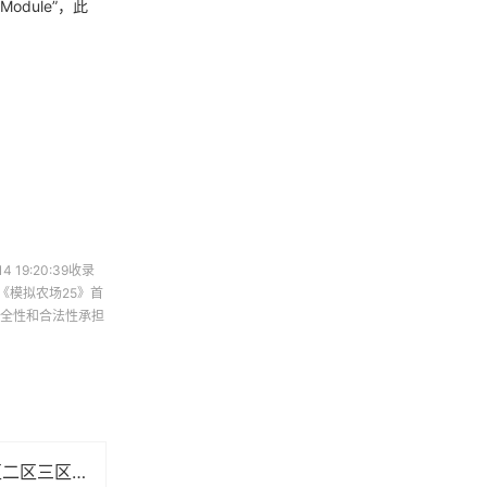
Module”，此
4 19:20:39收录
《模拟农场25》首
全性和合法性承担
AV高潮喷水一区二区三区：真实体验与用户争议全记录