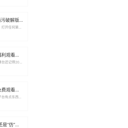
2278tv兔子直播污破解版无限次数版：用户追捧背后的多重隐患
破解版为何屡禁不止？打开任何第三方应用市场搜索2278tv兔子直播污破解版无限次数...
2020精品国产福利观看直播：一场属于普通人的快乐革命
当手机屏幕变成狂欢舞台还记得2020年那个被按下暂停键的春天吗？当电影院熄灯、KT...
4399日本高清免费观看视频：追剧党的新大陆与避坑指南
当免费遇上高清这个平台有点东西最近朋友圈突然冒出个神秘代码——4399日本高清免...
国产精华是“纯”还是“仿”？69个真实用户这样说