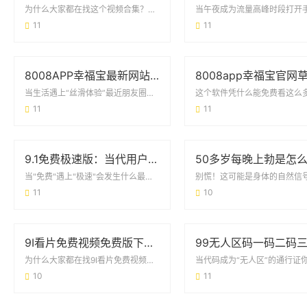
为什么大家都在找这个视频合集？最近不少网友在社交平台提到“91不见星空完整版视频合...
11
11
8008APP幸福宝最新网站丝瓜：如何用这款工具找到你的快乐星球？
当生活遇上“丝滑体验”最近朋友圈里总有人提到8008APP幸福宝最新网站丝瓜，乍听...
11
11
9.1免费极速版：当代用户的效率神器还是营销噱头？
当"免费"遇上"极速"会发生什么最近朋友圈突然被9.1免费极速版刷屏，这个数字组合...
11
10
9I看片免费视频免费版下载：高清影视资源一网打尽
为什么大家都在找9I看片免费视频免费版下载？最近刷短视频时，总能看到网友在讨论9I...
10
11