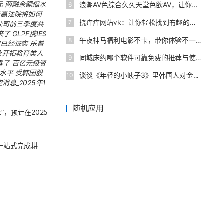
元
两融余额缩水
浪潮AV色综合久久天堂色欲AV，让你感受前所未有的视听盛宴与无尽激情！
6
最高法院将如何
挠痒痒网站vk：让你轻松找到有趣的分享和互动平台！
7
公司前三季度共
来了
GLPF携IES
午夜神马福利电影不卡，带你体验不一样的视听盛宴，畅享午夜电影的独特魅力与乐趣，快来感受吧！
8
家已经证实
乐普
及开拓教育类人
同城床约哪个软件可靠免费的推荐与使用指南分享，推荐几款靠谱又免费的床约软件！
9
垂了
百亿元级资
水平 受韩国股
谈谈《年轻的小峓子3》里韩国人对金钱和人生选择的看法
10
息_2025年1
随机应用
k”，预计在2025
能够一站式完成耕
。