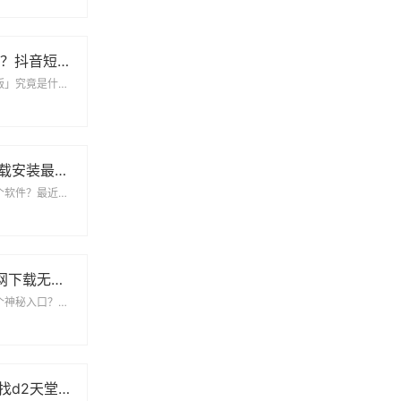
F2富二代都在用？抖音短视频官方破解版到底是个啥？
刷屏朋友圈的「破解版」究竟是什么来头最近不少人的社交圈被F2富二代抖音短视频官方破...
想用f2短视频下载安装最新版下载app？先看完这篇避坑指南！
为什么大家都在找这个软件？最近身边朋友都在问f2短视频下载安装最新版下载app到底...
f2d2.vipapp官网下载无限看：你的随身娱乐宝库
为什么大家都在找这个神秘入口？最近身边朋友突然都在问“f2d2.vipapp官网下...
为什么大家都在找d2天堂污app下载官网版？看完这篇你就懂了