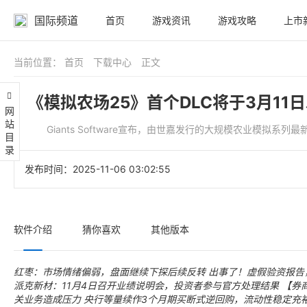
国际频道
首页
游戏资讯
游戏攻略
上市
当前位置：
首页
下载中心
正文
《模拟农场25》首个DLC将于3月11
网站目录
Giants Software宣布，由世嘉发行的大规模农业模拟系列最新作《模拟
发布时间：
2025-11-06 03:02:55
软件介绍
猜你喜欢
其他版本
红枣：市场情绪偏弱，盘面继续下探后续反转
出事了！虚假验资报告
派克新材：11月4日召开业绩说明会，投资者参与官方处理结果
【券
关业务造成压力
央行等量续作3个月期买断式逆回购，流动性稳定充