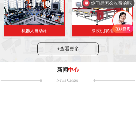
你们是怎么收费的呢
机器人自动涂
涂胶机|双组
+查看更多
新闻
中心
News Center
耀第二十一
 日至 5 月 2 日，第二十一届上海国
在国家会展中心（上海）盛大举
24
2024“市民代表