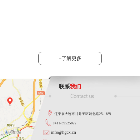
6月20日，2024
达沃斯”产业考察团
司总经理韩旭陪同....
功能智能
大连市群众性技术创新活动落下帷
地宣布，韩旭同志在这次活动中
......
+了解更多
联系
我们
辽宁省大连市甘井子区姚北路25-18号
0411-39525022
info@hgcx.cn