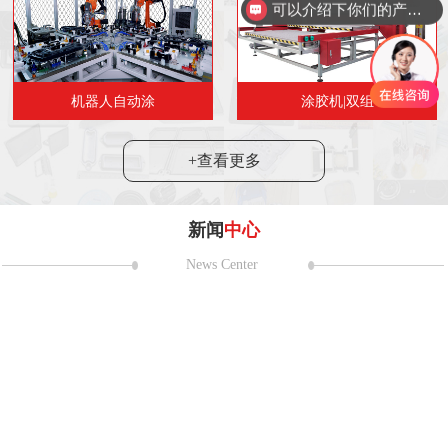
可以介绍下你们的产品么
机器人自动涂
涂胶机|双组
+查看更多
新闻
中心
News Center
耀第二十一
 日至 5 月 2 日，第二十一届上海国
在国家会展中心（上海）盛大举
24
2024“市民代表