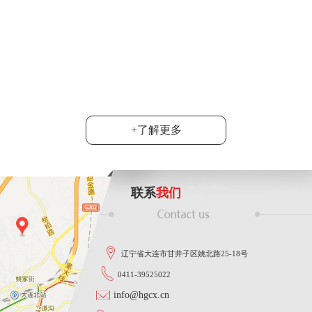
6月20日，2024
达沃斯”产业考察团
司总经理韩旭陪同....
功能智能
大连市群众性技术创新活动落下帷
地宣布，韩旭同志在这次活动中
......
+了解更多
联系
我们
辽宁省大连市甘井子区姚北路25-18号
0411-39525022
info@hgcx.cn