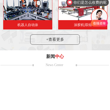
你们是怎么收费的呢
机器人自动涂
涂胶机|双组
+查看更多
新闻
中心
News Center
耀第二十一
 日至 5 月 2 日，第二十一届上海国
在国家会展中心（上海）盛大举
24
2024“市民代表