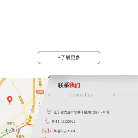
6月20日，2024
达沃斯”产业考察团
司总经理韩旭陪同....
功能智能
大连市群众性技术创新活动落下帷
地宣布，韩旭同志在这次活动中
......
+了解更多
联系
我们
辽宁省大连市甘井子区姚北路25-18号
0411-39525022
info@hgcx.cn