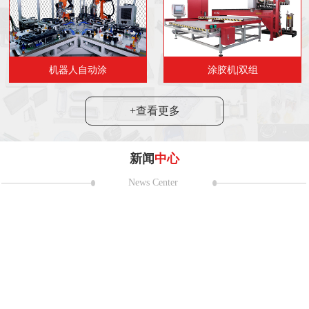
机器人自动涂
涂胶机|双组
+查看更多
新闻
中心
News Center
耀第二十一
 日至 5 月 2 日，第二十一届上海国
在国家会展中心（上海）盛大举
24
2024“市民代表