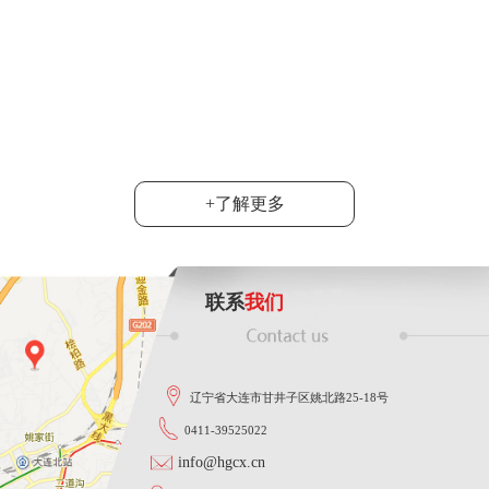
6月20日，2024
达沃斯”产业考察团
司总经理韩旭陪同....
功能智能
大连市群众性技术创新活动落下帷
地宣布，韩旭同志在这次活动中
......
+了解更多
联系
我们
辽宁省大连市甘井子区姚北路25-18号
0411-39525022
info@hgcx.cn