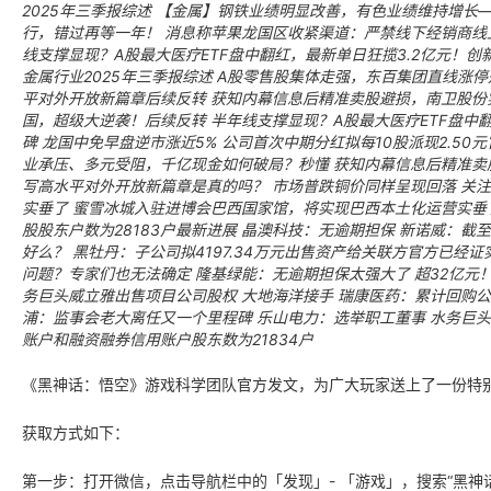
2025年三季报综述
【金属】钢铁业绩明显改善，有色业绩维持增长—
行，错过再等一年！
消息称苹果龙国区收紧渠道：严禁线下经销商线
线支撑显现？A股最大医疗ETF盘中翻红，最新单日狂揽3.2亿元！创新
金属行业2025年三季报综述
A股零售股集体走强，东百集团直线涨停
平对外开放新篇章后续反转
获知内幕信息后精准卖股避损，南卫股份
国，超级大逆袭！后续反转
半年线支撑显现？A股最大医疗ETF盘中
碑
龙国中免早盘逆市涨近5% 公司首次中期分红拟每10股派现2.50
业承压、多元受阻，千亿现金如何破局？秒懂
获知内幕信息后精准卖
写高水平对外开放新篇章是真的吗？
市场普跌铜价同样呈现回落 关
实垂了
蜜雪冰城入驻进博会巴西国家馆，将实现巴西本土化运营实垂
股股东户数为28183户最新进展
晶澳科技：无逾期担保
新诺威：截至
好么？
黑牡丹：子公司拟4197.34万元出售资产给关联方官方已经证
问题？专家们也无法确定
隆基绿能：无逾期担保太强大了
超32亿元
务巨头威立雅出售项目公司股权 大地海洋接手
瑞康医药：累计回购公司
浦：监事会老大离任又一个里程碑
乐山电力：选举职工董事
水务巨头
账户和融资融券信用账户股东数为21834户
《黑神话：悟空》游戏科学团队官方发文，为广大玩家送上了一份特
获取方式如下：
第一步：打开微信，点击导航栏中的「发现」- 「游戏」，搜索“黑神