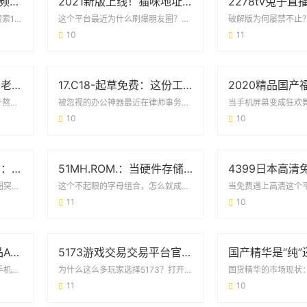
18禁免费无遮挡丝瓜视频大秀版：用户需求与平台安全的双向博弈
2021新版上线！猫咪地址在线观看的正确打开方式
当“免费无遮挡”遇上内容监管搜索18禁免费无遮挡丝瓜视频大秀版的人，本质上在寻找两...
这个平台最近为什么刷爆朋友圈？最近不少铲屎官都在问2021新版猫咪地址在线观看到底...
10
11
24小时在线播放视频！老司机app为何成为用户心头好？
17.C18-起草免费：这份工具如何帮你省下90%的文书时间？
全天候追剧党的“刚需神器”对于熬夜刷剧、通勤补番的年轻人来说，24小时在线播放视频...
被忽视的办公神器最近在律师事务所实习的小张发现，同事都在用17.C18-起草免费系...
10
10
88影视网免费追剧指南：《大唐荣耀》为何成为古装剧迷的首选？
51MH.ROM.：当硬件存储遇上智能生活的化学反应
免费追剧的宝藏平台最近朋友圈突然被安利起88影视网免费的电视剧大唐荣耀，原本以为是...
这个不起眼的字母组合，怎么就成了科技圈的暗号？最近总有人在问：51MH.ROM.到...
11
10
8090福利成人午夜精品AV：深夜内容消费背后的用户需求与行业观察
5173游戏交易交易平台官网：玩家必看的交易攻略与安全手册
当午夜成为流量高峰时段打开手机后台数据，你会发现一个有趣的现象：晚上11点至凌晨2...
为什么这么多玩家选择5173？打开手机随便搜“游戏账号买卖”，前三条结果里准有51...
11
10