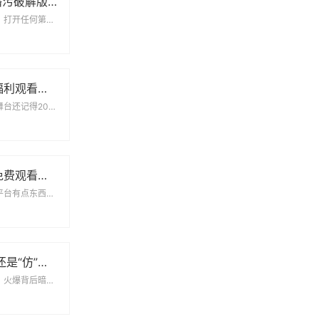
2278tv兔子直播污破解版无限次数版：用户追捧背后的多重隐患
破解版为何屡禁不止？打开任何第三方应用市场搜索2278tv兔子直播污破解版无限次数...
2020精品国产福利观看直播：一场属于普通人的快乐革命
当手机屏幕变成狂欢舞台还记得2020年那个被按下暂停键的春天吗？当电影院熄灯、KT...
4399日本高清免费观看视频：追剧党的新大陆与避坑指南
当免费遇上高清这个平台有点东西最近朋友圈突然冒出个神秘代码——4399日本高清免...
国产精华是“纯”还是“仿”？69个真实用户这样说
国货精华的市场现状：火爆背后暗藏争议打开某宝搜索栏输入“69国产精华”，跳出的结果...