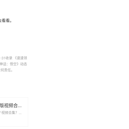
去看看。
31:31收录
《速速领
神话：悟空》动态
任何责任。
91不见星空完整版视频合集：从内容特色到使用场景的全面梳理
为什么大家都在找这个视频合集？最近不少网友在社交平台提到“91不见星空完整版视频合...