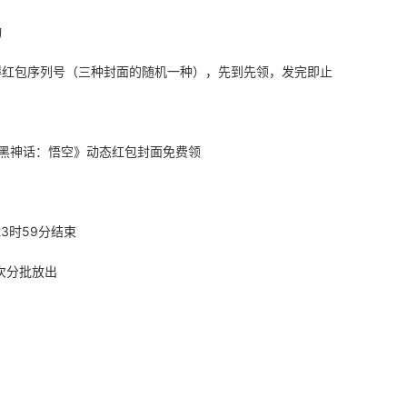
动
得红包序列号（三种封面的随机一种），先到先领，发完即止
23时59分结束
三次分批放出