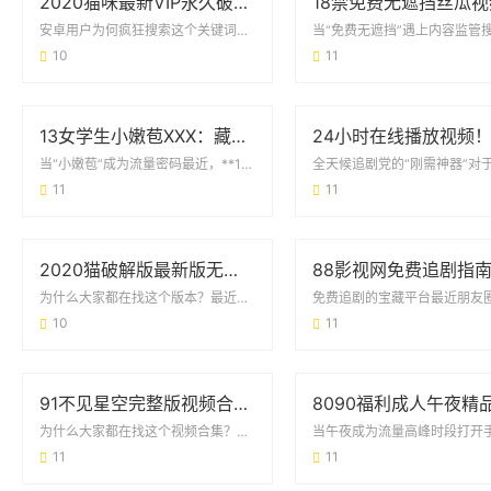
2020猫咪最新VIP永久破解版安卓版：用户真实需求与风险避坑指南
安卓用户为何疯狂搜索这个关键词？最近在各大论坛和贴吧，2020猫咪最新VIP永久破...
10
11
13女学生小嫩苞XXX：藏在标签下的真实声音
当“小嫩苞”成为流量密码最近，**13女学生小嫩苞XXX**这个关键词频繁出现在各...
11
11
2020猫破解版最新版无限观看版：这些真相你可能还不知道
为什么大家都在找这个版本？最近后台收到不少私信，都在问关于2020猫破解版最新版无...
10
11
91不见星空完整版视频合集：从内容特色到使用场景的全面梳理
为什么大家都在找这个视频合集？最近不少网友在社交平台提到“91不见星空完整版视频合...
11
11