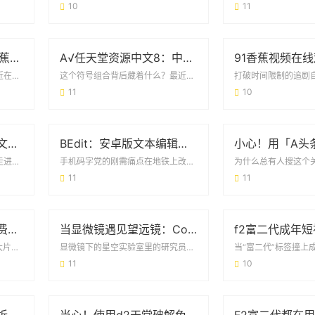
10
11
安卓用户新选择：91香蕉app破解版免次数福利版体验报告
A√任天堂资源中文8：中文玩家的宝藏库与游戏生态革新
破解版软件的真实需求场景最近在安卓用户圈里，91香蕉app破解版免次数安卓福利版的...
这个符号组合背后藏着什么？最近在游戏论坛里频繁出现的“A√任天堂资源中文8”，乍看...
11
10
当“boy love”成为流行文化：那些你不可不知的日常现象
BEdit：安卓版文本编辑器的「轻量级」生存法则
从书店畅销榜到你的手机屏幕走进任何一家书店的漫画区，《Given》《世界第一初恋》...
手机码字党的刚需痛点在地铁上改合同、在咖啡店记灵感、在会议室速记要点——当代人用手...
11
11
CSGO高清大片大全免费观看：玩家的必备资源库与实战技巧
当显微镜遇见望远镜：Cosmos里藏着多少你不知道的事
为什么CSGO玩家都在找高清大片？打开任何一个CSGO玩家群，你会发现大家讨论的除...
显微镜下的星空实验室里的研究员小张有个怪癖——总爱用显微镜观察咖啡渍。直到某天，他...
11
10