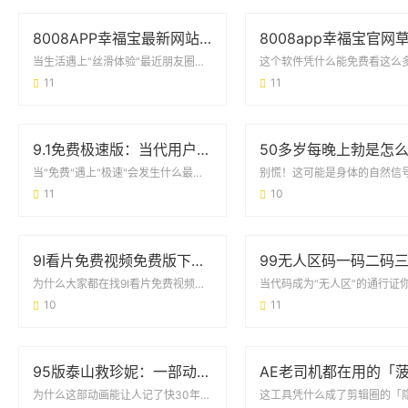
8008APP幸福宝最新网站丝瓜：如何用这款工具找到你的快乐星球？
当生活遇上“丝滑体验”最近朋友圈里总有人提到8008APP幸福宝最新网站丝瓜，乍听...
11
11
9.1免费极速版：当代用户的效率神器还是营销噱头？
当"免费"遇上"极速"会发生什么最近朋友圈突然被9.1免费极速版刷屏，这个数字组合...
11
10
9I看片免费视频免费版下载：高清影视资源一网打尽
为什么大家都在找9I看片免费视频免费版下载？最近刷短视频时，总能看到网友在讨论9I...
10
11
95版泰山救珍妮：一部动画经典的冒险与情感密码
为什么这部动画能让人记了快30年？1995年迪士尼推出的《泰山救珍妮》（实际原名为...