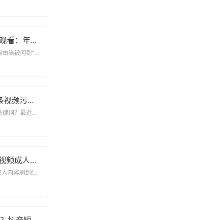
91香蕉视频在线观看：年轻人都在追的娱乐新阵地
打破时间限制的追剧自由当被问到“最近下班后干什么”时，越来越多年轻人会笑着掏出手机...
小心！用「A头条视频污破解版百度云」的人现在都后悔了
为什么总有人搜这个关键词？最近在搜索引擎上，「A头条视频污破解版百度云」这个关键词...
f2富二代成年短视频成人版：一场流量狂欢下的争议与真相
当“富二代”标签撞上成人内容刷到f2富二代成年短视频成人版时，很多人第一反应是“猎...