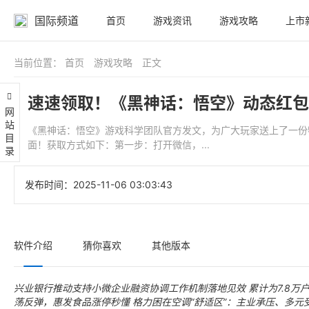
国际频道
首页
游戏资讯
游戏攻略
上市
当前位置：
首页
游戏攻略
正文
速速领取！《黑神话：悟空》动态红包
网站目录
《黑神话：悟空》游戏科学团队官方发文，为广大玩家送上了一份
面！获取方式如下：第一步：打开微信，...
发布时间：
2025-11-06 03:03:43
软件介绍
猜你喜欢
其他版本
兴业银行推动支持小微企业融资协调工作机制落地见效 累计为7.8万
荡反弹，惠发食品涨停秒懂
格力困在空调“舒适区”：主业承压、多元