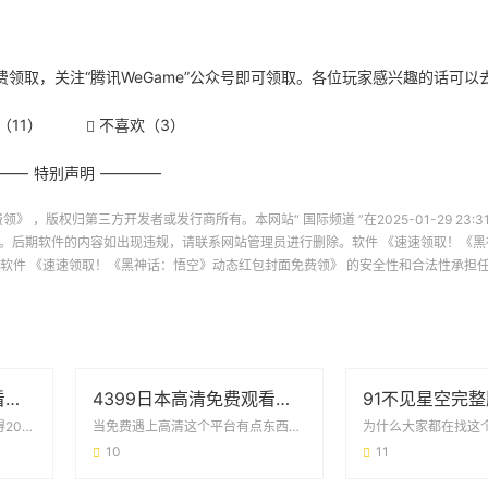
费领取，关注“腾讯WeGame”公众号即可领取。各位玩家感兴趣的话可以
（
11
）
不喜欢（
3
）
特别声明
费领》
，版权归第三方开发者或发行商所有。本网站“
国际频道
”在2025-01-29 23:
。后期软件的内容如出现违规，请联系网站管理员进行删除。软件
《速速领取！《黑
对软件
《速速领取！《黑神话：悟空》动态红包封面免费领》
的安全性和合法性承担
2020精品国产福利观看直播：一场属于普通人的快乐革命
4399日本高清免费观看视频：追剧党的新大陆与避坑指南
当手机屏幕变成狂欢舞台还记得2020年那个被按下暂停键的春天吗？当电影院熄灯、KT...
当免费遇上高清这个平台有点东西最近朋友圈突然冒出个神秘代码——4399日本高清免...
10
11