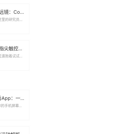
当显微镜遇见望远镜：Cosmos里藏着多少你不知道的事
显微镜下的星空实验室里的研究员小张有个怪癖——总爱用显微镜观察咖啡渍。直到某天，他...
当高自由度遇上指尖触控：聊聊**Honey Select2手机版**的真实体验
从电脑到掌机的丝滑过渡抱着试试看的心态下载了Honey Select2手机版，原本...
2020年最火大秀App：一场全民狂欢背后的真相
现象级App如何占领你的手机屏幕说到2020年最火大秀App，相信很多人都会想起那...