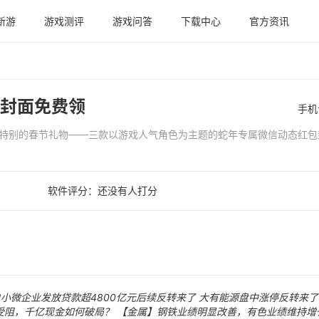
新游
游戏测评
游戏问答
下载中心
官方资讯
封面免费领
手机
特别的春节礼物——三款以游戏人气角色为主题的蛇年专属微信动态红包
软件评分：
还没有人打分
户小微企业发放贷款超4800亿元后续反转来了
大有能源盘中涨停反转来了
受阻，千亿现金如何破局？
【金属】钢铁业绩明显改善，有色业绩维持增