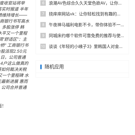
年度收官站将举
浪潮AV色综合久久天堂色欲AV，让你感受前所未有的视听盛宴与无尽激情！
6
问答实时报道
半年
挠痒痒网站vk：让你轻松找到有趣的分享和互动平台！
7
绩维持增长——
 工商银行书写高水
午夜神马福利电影不卡，带你体验不一样的视听盛宴，畅享午夜电影的独特魅力与乐趣，快来感受吧！
8
，多股涨停
韩
技水平又一个里程
同城床约哪个软件可靠免费的推荐与使用指南分享，推荐几款靠谱又免费的床约软件！
9
调“舒适区”：主
桥” 工商银行书
谈谈《年轻的小峓子3》里韩国人对金钱和人生选择的看法
10
股派现2.50元
31日，公司普通
34户这么做真的
随机应用
将如何裁决关税
又一个里程碑
水
元最新进展
惠而
日，公司合并普通
面！