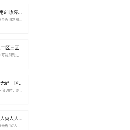
为什么大家都在用91热爆app官网版？这些功能你可能还不知道
这个软件凭什么火出圈最近朋友圈总能看到91热爆app官网版的分享截图，地铁上也常遇...
AV高潮喷水一区二区三区：真实体验与用户争议全记录
当技术遇上感官刺激你可能刷到过那些夸张的短视频——某款产品号称能让用户瞬间进入AV...
95久久久久精品无码一区二区：用户需求与资源分类的实战观察
一、当我们在讨论95区资源时，到底在关注什么？打开任何一个资源聚合平台，你会发现9...
97人妻人人澡人人爽人人澡人人学生：一场关于符号与现实的碰撞
当数字梗撞上生活场景最近“97人妻人人澡人人爽人人澡人人学生”这串字符在社交平台疯...