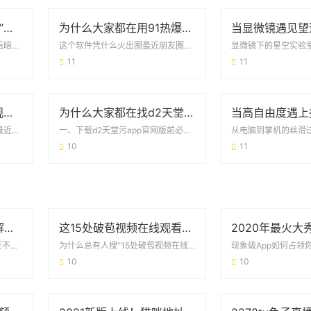
国产精华是“纯”还是“仿”？69个真实用户这样说
为什么大家都在用91热爆app官网版？这些功能你可能还不知道
国货精华的市场现状：火爆背后暗藏争议打开某宝搜索栏输入“69国产精华”，跳出的结果...
这个软件凭什么火出圈最近朋友圈总能看到91热爆app官网版的分享截图，地铁上也常遇...
11
11
hj9.aqq花季传媒在线观看：年轻人的娱乐新选择
为什么大家都在找d2天堂污app下载官网版？看完这篇你就懂了
为什么大家都在聊这个平台？最近朋友圈里突然冒出不少人在讨论hj9.aqq花季传媒在...
一、下载d2天堂污app官网版前必须知道的三件事最近在各大论坛里，总能看到网友在问...
10
11
13668b小仙女直播破解版：用户关心的真相与避坑指南
这15处破苞视频在线观看的争议 背后藏着什么真相？
当“免费福利”遇上手机黑屏最近不少人在社交平台刷到13668b小仙女直播破解版的安...
为什么总有人搜“15处破苞视频在线观看”？最近各大平台的搜索记录里，15处破苞视频...
10
10