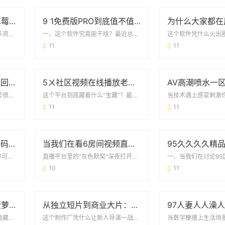
8008app幸福宝官网草莓视频免费：如何安全解锁观影新姿势？
9 1免费版PRO到底值不值得下载？这些细节必须看
这个软件凭什么能免费看这么多资源？最近朋友圈突然冒出好多人在聊8008app幸福宝...
一、这个软件究竟能干啥？最近总有人在问9 1免费版PRO下载到底靠不靠谱。先说结论...
11
11
50多岁每晚上勃是怎么回事？医生解读真实原因和应对方案
5ㄨ社区视频在线播放老司机版：为什么它成了用户找资源的“万能钥匙”？
别慌！这可能是身体的自然信号很多50多岁男性发现**每晚睡觉时频繁勃起**，第一反...
这个平台到底藏着什么“宝藏”？最近刷朋友圈总能看到有人提到5ㄨ社区视频在线播放老司...
11
11
99无人区码一码二码三码四码：藏在代码里的秘密与挑战
当我们在看6房间视频直播在线观看污版时 到底在看什么？
当代码成为“无人区”的通行证你可能在物流快递单、共享设备后台甚至小区门禁系统里，见...
直播平台里的"灰色默契"深夜打开手机，总有人会不自觉地输入6房间视频直播在线观看污...
10
11
AE老司机都在用的「菠萝蜜免费版」，到底有什么魔力？
从独立短片到商业大片：解码9I电影制作厂的爆款基因
这工具凭什么成了剪辑圈的「隐藏福利」？最近刷短视频总能看到同行作品带着AE老司机菠...
这个制作厂凭什么让新人导演一战成名？当同行还在用流量明星撑票房时，9I电影制作厂已...