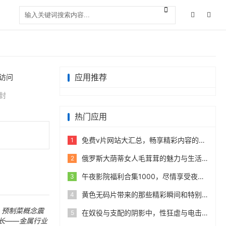
应用推荐
访问
封
热门应用
免费v片网站大汇总，畅享精彩内容的最佳选择，全面盘点免费v片所有免费网站！
1
俄罗斯大荫蒂女人毛茸茸的魅力与生活方式揭秘：她们的生活品味与独特风采分享
2
午夜影院福利合集1000，尽情享受夜晚的精彩与魅力，视觉盛宴随时随地！
3
黄色无码片带来的那些精彩瞬间和特别体验
4
预制菜概念震
在奴役与支配的阴影中，性狂虐与电击极端体验的黑暗边缘
5
长——金属行业