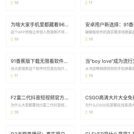
10
11
为啥大家手机里都藏着9612黄桃视频iOS？看完这几点你就懂了
这个APP凭啥让年轻人熬夜刷不停？最近在iOS用户圈里，有个叫9612黄桃视频iO...
10
10
91香蕉版下载无限看软件：用户关心的那些事儿
当大家搜索这个软件时究竟在找什么？最近发现不少朋友都在问91香蕉版下载无限看软件...
11
10
F2富二代抖音短视频官方下载安装指南：安全获取与使用全攻略
为什么大家都要找f2富二代抖音短视频官方下载安装？最近朋友圈突然被“f2富二代抖音...
10
10