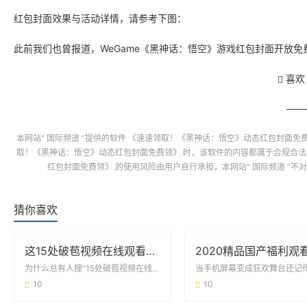
红包封面效果与活动详情，请参考下图：
此前我们也曾报道，WeGame《黑神话：悟空》游戏红包封面开放免
喜欢
本网站“
国际频道
”提供的软件
《速速领取！《黑神话：悟空》动态红包封面免
取！《黑神话：悟空》动态红包封面免费领》
时，该软件的内容都属于合规合法
红包封面免费领》
的使用风险由用户自行承担，本网站“
国际频道
”不
猜你喜欢
这15处破苞视频在线观看的争议 背后藏着什么真相？
为什么总有人搜“15处破苞视频在线观看”？最近各大平台的搜索记录里，15处破苞视频...
10
10