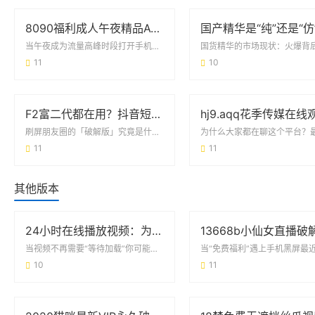
8090福利成人午夜精品AV：深夜内容消费背后的用户需求与行业观察
当午夜成为流量高峰时段打开手机后台数据，你会发现一个有趣的现象：晚上11点至凌晨2...
11
10
F2富二代都在用？抖音短视频官方破解版到底是个啥？
刷屏朋友圈的「破解版」究竟是什么来头最近不少人的社交圈被F2富二代抖音短视频官方破...
11
11
其他版本
24小时在线播放视频：为什么它正在重塑你的娱乐生活？
当视频不再需要“等待加载”你可能刚用手机点开某个剧集时，发现右上角的“24小时在线...
10
11