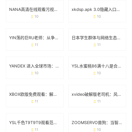
NANA高清在线观看污视频完整版：你需要知道的那些事
xkdsp.apk 3.0隐藏入口特色：如何用细节设计重新定义工具体验
10
10
YIN荡的巨RU老师：从争议人设到文化符号的逆袭之路
日本学生群体与网络生态：从“tube8日本videos学生”现象说起
11
11
YANDEX 进入全球市场：一场低调却凶猛的技术突围战
YSL水蜜桃86满十八是合法的吗？从法规到现实的全面解答
10
10
XBOX欧版免费观看：解锁欧洲区游戏与影音的隐藏玩法
xvideo破解版老司机：风险提示与真实用户反馈
11
11
YSL千色T9T9T9观看范围：从试色到出圈的万能公式
ZOOMSERVO兽狗：当智能科技遇见宠物新生态
11
10