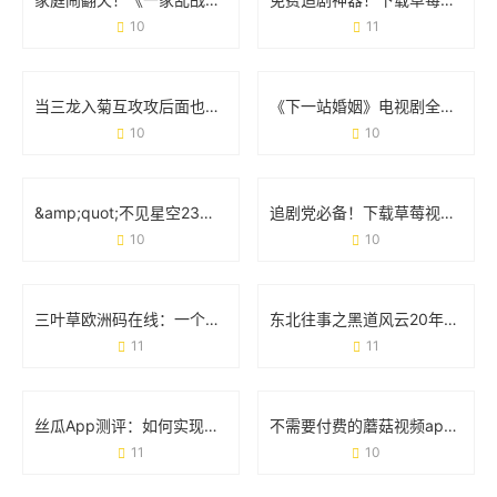
10
11
当三龙入菊互攻攻后面也有：一场网络热梗的狂欢与边界讨论
《下一站婚姻》电视剧全集免费观看：都市情感剧的正确打开方式
10
10
&amp;quot;不见星空23部在线播放&amp;quot;：一场打破常规的视觉实验
追剧党必备！下载草莓视频APP免费无限观看版实测体验
10
10
三叶草欧洲码在线：一个工具如何改变跨境购物体验
东北往事之黑道风云20年：一部江湖浮世绘，藏着多少人的青春与血性
11
11
丝瓜App测评：如何实现无限播放的追剧自由？
不需要付费的蘑菇视频app：如何用一款免费工具解锁你的观影自由
11
10