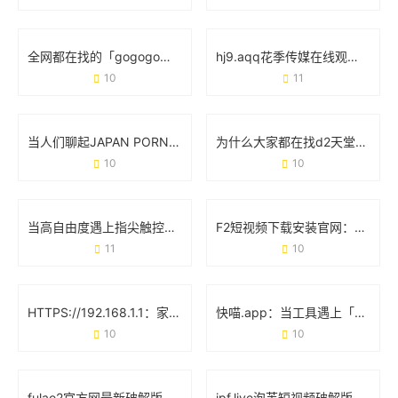
全网都在找的「gogogo免费高清完整版」，到底有多香？
hj9.aqq花季传媒在线观看：年轻人的娱乐新选择
10
11
当人们聊起JAPAN PORN XXX时 他们究竟在关注什么？
为什么大家都在找d2天堂污app下载官网版？看完这篇你就懂了
10
10
当高自由度遇上指尖触控：聊聊**Honey Select2手机版**的真实体验
F2短视频下载安装官网：轻松获取官方资源，解锁海量视频玩法
11
10
HTTPS://192.168.1.1：家庭网络的“控制台”与使用避坑指南
快喵.app：当工具遇上「无感化」体验会发生什么？
10
10
fulao2官方网最新破解版：实测体验与用户真实反馈
ipf.live泡芙短视频破解版下载安装：这些细节你可能还不知道