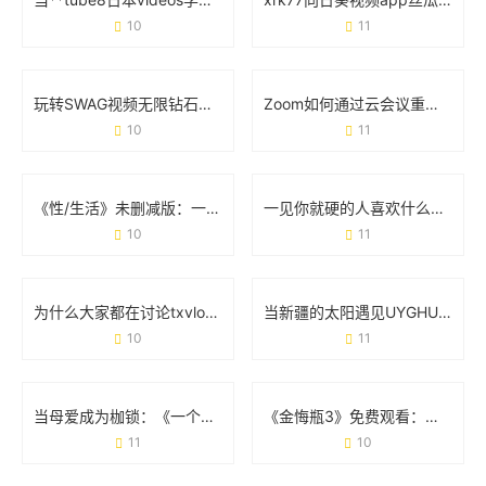
10
11
玩转SWAG视频无限钻石破解版：你需要知道的那些事儿
Zoom如何通过云会议重塑远程协作的日常体验
10
11
《性/生活》未删减版：一场被“打码”的社会实验
一见你就硬的人喜欢什么样的表现？身体反应和相处细节藏答案
10
11
为什么大家都在讨论txvlogcom糖心官网网站？这几点体验太真实了
当新疆的太阳遇见UYGHUR JALAP：辣椒与土地的故事
10
11
当母爱成为枷锁：《一个好妈妈的D3申字电影》为何刺痛千万人
《金悔瓶3》免费观看：如何合法避坑与观影指南
11
10