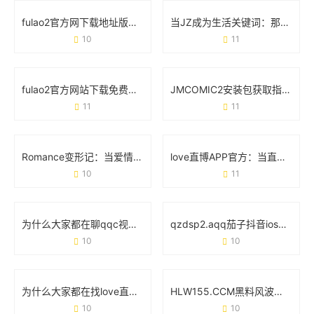
fulao2官方网下载地址版怎么找？手把手教你避坑指南
当JZ成为生活关键词：那些你想不到的日常场景
10
11
fulao2官方网站下载免费版：新手必看的实用教程与安全指南
JMCOMIC2安装包获取指南：安全下载与使用全攻略
11
11
Romance变形记：当爱情在21世纪玩起“变装游戏”
love直博APP官方：当直播遇见真实心动
10
11
为什么大家都在聊qqc视频？这玩意儿到底有啥用？
qzdsp2.aqq茄子抖音ios版：为什么这个版本突然火了？
10
10
为什么大家都在找love直博APP下载地址？真实使用体验大公开
HLW155.CCM黑料风波：用户为何集体吐槽这款网红产品？
10
10