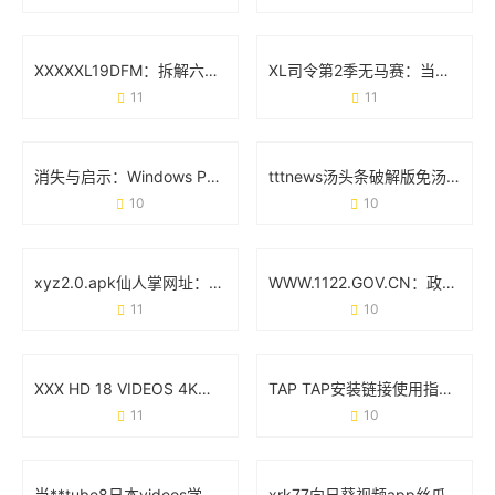
XXXXXL19DFM：拆解六大技术亮点与应用场景全透视
XL司令第2季无马赛：当机甲遇上真实感的全新突破
11
11
消失与启示：Windows Phone为什么没成为你的下一部手机？
tttnews汤头条破解版免汤币软件：真实需求与风险警示
10
10
xyz2.0.apk仙人掌网址：用绿色代码重构你的网络空间
WWW.1122.GOV.CN：政务服务的智能入口与创新实践
11
10
XXX HD 18 VIDEOS 4K：高清视觉体验与内容创作新趋势
TAP TAP安装链接使用指南：手把手教你避坑技巧
11
10
当**tube8日本videos学生直播**遇上网络生态：一场流量狂欢下的冷思考
xrk77向日葵视频app丝瓜污功能实测：用户最关心的3个核心问题