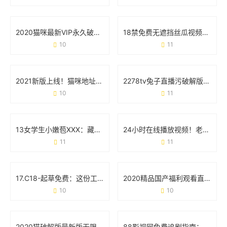
2020猫咪最新VIP永久破解版安卓版：用户真实需求与风险避坑指南
18禁免费无遮挡丝瓜视频大秀版：用户需求与平台安全的双向博弈
10
11
2021新版上线！猫咪地址在线观看的正确打开方式
2278tv兔子直播污破解版无限次数版：用户追捧背后的多重隐患
10
11
13女学生小嫩苞XXX：藏在标签下的真实声音
24小时在线播放视频！老司机app为何成为用户心头好？
11
11
17.C18-起草免费：这份工具如何帮你省下90%的文书时间？
2020精品国产福利观看直播：一场属于普通人的快乐革命
10
10
2020猫破解版最新版无限观看版：这些真相你可能还不知道
88影视网免费追剧指南：《大唐荣耀》为何成为古装剧迷的首选？