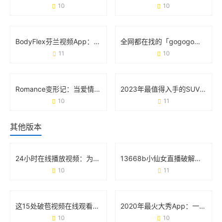
10
10
BodyFlex芬兰视频App：重新定义你的健身方式
全网都在找的「gogogo免费高清完整版」，到底有多香？
11
10
Romance变形记：当爱情在21世纪玩起“变装游戏”
2023年最值得入手的SUV车型排名前十名：家庭出行与越野性能如何选？
10
11
其他版本
24小时在线播放视频：为什么它正在重塑你的娱乐生活？
13668b小仙女直播破解版：用户关心的真相与避坑指南
10
11
这15处破苞视频在线观看的争议 背后藏着什么真相？
2020年最火大秀App：一场全民狂欢背后的真相
10
10