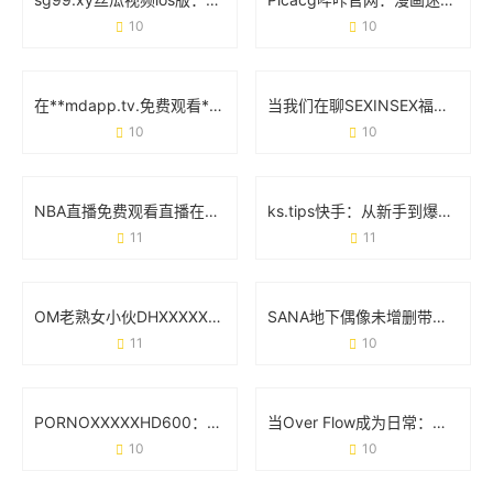
10
10
在**mdapp.tv.免费观看**中发现更多精彩内容的正确姿势
当我们在聊SEXINSEX福利版时 究竟在讨论什么？
10
10
NBA直播免费观看直播在线：资深球迷的实战经验分享
ks.tips快手：从新手到爆款的实用避坑指南
11
11
OM老熟女小伙DHXⅩXXX：一场跨代际的社交狂欢
SANA地下偶像未增删带歌词：用原生态音乐撕开流量假面
11
10
PORNOⅩXXXXHD600：当技术参数成为行业现象级标签
当Over Flow成为日常：那些藏不住的“溢出”真相
10
10