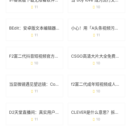
11
10
BEdit：安卓版文本编辑器的「轻量级」生存法则
小心！用「A头条视频污破解版百度云」的人现在都后悔了
11
11
F2富二代抖音短视频官方下载安装指南：安全获取与使用全攻略
CSGO高清大片大全免费观看：玩家的必备资源库与实战技巧
10
10
当显微镜遇见望远镜：Cosmos里藏着多少你不知道的事
f2富二代成年短视频成人版：一场流量狂欢下的争议与真相
11
10
D2天堂直播间：真实用户都在看什么？这些功能你可能不知道
CLEVER是什么意思？拆解它的多重含义与实用场景
11
10