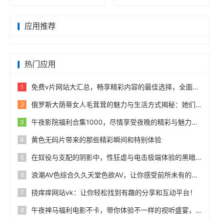
应用推荐
热门应用
免费v片网站大汇总，畅享精彩内容的最佳选择，全面盘点免费v片所有免费网站！
1
俄罗斯大荫蒂女人毛茸茸的魅力与生活方式揭秘：她们的生活品味与独特风采分享
2
午夜影院福利合集1000，尽情享受夜晚的精彩与魅力，视觉盛宴随时随地！
3
黄色无码片带来的那些精彩瞬间和特别体验
4
在奴役与支配的阴影中，性狂虐与电击极端体验的黑暗边缘
5
浪潮AV色综合久久天堂色欲AV，让你感受前所未有的视听盛宴与无尽激情！
6
挠痒痒网站vk：让你轻松找到有趣的分享和互动平台！
7
午夜神马福利电影不卡，带你体验不一样的视听盛宴，畅享午夜电影的独特魅力与乐趣，快来感受吧！
8