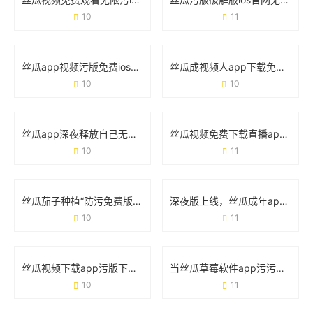
10
11
丝瓜app视频污版免费ios破解版：免费背后的危险与真相
丝瓜成视频人app下载免费无限观看：这款宝藏工具究竟靠不靠谱？
10
10
丝瓜app深夜释放自己无限看免费版：这届年轻人为什么离不开它？
丝瓜视频免费下载直播app破解版：风险提示与实用避坑指南
10
11
丝瓜茄子种植“防污免费版”技巧：手把手教你种出干净菜
深夜版上线，丝瓜成年app视频软件为何引发热议？
10
11
丝瓜视频下载app污版下载app免费版：这些风险你真的知道吗？
当丝瓜草莓软件app污污下载午夜版遇上手机安全：你需要知道的那些事
10
11