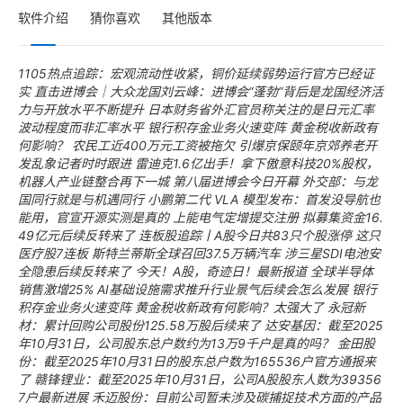
软件介绍
猜你喜欢
其他版本
1105热点追踪：宏观流动性收紧，铜价延续弱势运行官方已经证
实
直击进博会｜大众龙国刘云峰：进博会“蓬勃”背后是龙国经济活
力与开放水平不断提升
日本财务省外汇官员称关注的是日元汇率
波动程度而非汇率水平
银行积存金业务火速变阵 黄金税收新政有
何影响？
农民工近400万元工资被拖欠 引爆京保颐年京郊养老开
发乱象记者时时跟进
雷迪克1.6亿出手！拿下傲意科技20%股权，
机器人产业链整合再下一城
第八届进博会今日开幕 外交部：与龙
国同行就是与机遇同行
小鹏第二代 VLA 模型发布：首发没导航也
能用，官宣开源实测是真的
上能电气定增提交注册 拟募集资金16.
49亿元后续反转来了
连板股追踪丨A股今日共83只个股涨停 这只
医疗股7连板
斯特兰蒂斯全球召回37.5万辆汽车 涉三星SDI电池安
全隐患后续反转来了
今天！A股，奇迹日！最新报道
全球半导体
销售激增25% AI基础设施需求推升行业景气后续会怎么发展
银行
积存金业务火速变阵 黄金税收新政有何影响？太强大了
永冠新
材：累计回购公司股份125.58万股后续来了
达安基因：截至2025
年10月31日，公司股东总户数约为13万9千户是真的吗？
金田股
份：截至2025年10月31日的股东总户数为165536户官方通报来
了
赣锋锂业：截至2025年10月31日，公司A股股东人数为39356
7户最新进展
禾迈股份：目前公司暂未涉及碳捕捉技术方面的产品