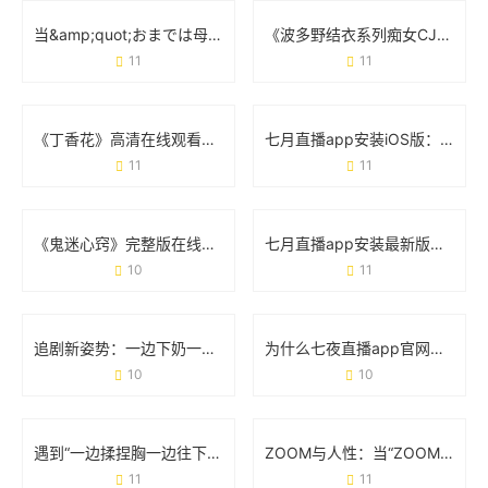
当&amp;quot;おまでは母に漂う&amp;quot;成为英文：一场关于翻译的奇妙漂流
《波多野结衣系列痴女CJOD-214》：经典场景与角色魅力的双重诠释
11
11
《丁香花》高清在线观看完整剧情：从虐心故事到观影避坑指南
七月直播app安装iOS版：手把手教你快速上手
11
11
《鬼迷心窍》完整版在线观看：悬疑背后的情感与人性的较量
七月直播app安装最新版视频：手把手教你体验升级亮点
10
11
追剧新姿势：一边下奶一边吃零食敷面膜的电视剧魔力
为什么七夜直播app官网能成为年轻人手机里的新宠？
10
10
遇到“一边揉捏胸一边往下摸怎么办”？这些实用建议必须收藏
ZOOM与人性：当“ZOOM情”成为日常的生存法则
11
11