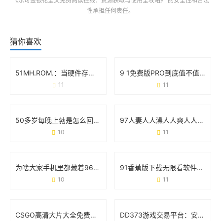
《乐可金银花全文免费阅读在线：资源获取与使用全攻略》
的安全性和合法
性承担任何责任。
猜你喜欢
51MH.ROM.：当硬件存储遇上智能生活的化学反应
9 1免费版PRO到底值不值得下载？这些细节必须看
11
11
50多岁每晚上勃是怎么回事？医生解读真实原因和应对方案
97人妻人人澡人人爽人人澡人人学生：一场关于符号与现实的碰撞
10
11
为啥大家手机里都藏着9612黄桃视频iOS？看完这几点你就懂了
91香蕉版下载无限看软件：用户关心的那些事儿
10
11
CSGO高清大片大全免费观看：玩家的必备资源库与实战技巧
DD373游戏交易平台：安全、高效与玩家信赖的虚拟经济枢纽