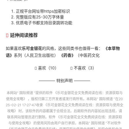
正规平台网址带https加密标识
完整版应有25-30万字体量
优质电子书都支持目录跳转功能
延伸阅读推荐
如果喜欢
乐可金银花
的风格，这些同类书也值得一看：
《本草物
语》
系列（人民卫生出版社）
《药香》
（中医药文化
喜欢（
10
）
不喜欢（
3
）
特别声明
本网站“
国际频道
”提供的软件
《乐可金银花全文免费阅读在线：资源获取与
使用全攻略》
，版权归第三方开发者或发行商所有。本网站“
国际频道
”在20
25-02-21 17:27:47收录
《乐可金银花全文免费阅读在线：资源获取与使用全
攻略》
时，该软件的内容都属于合规合法。后期软件的内容如出现违规，请
联系网站管理员进行删除。软件
《乐可金银花全文免费阅读在线：资源获取
与使用全攻略》
的使用风险由用户自行承担，本网站“
国际频道
”不对软件