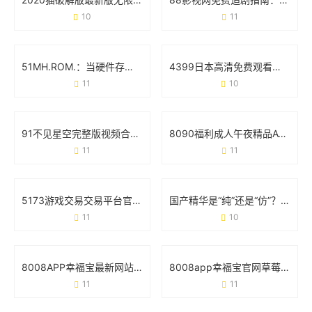
10
11
51MH.ROM.：当硬件存储遇上智能生活的化学反应
4399日本高清免费观看视频：追剧党的新大陆与避坑指南
11
10
91不见星空完整版视频合集：从内容特色到使用场景的全面梳理
8090福利成人午夜精品AV：深夜内容消费背后的用户需求与行业观察
11
11
5173游戏交易交易平台官网：玩家必看的交易攻略与安全手册
国产精华是“纯”还是“仿”？69个真实用户这样说
11
10
8008APP幸福宝最新网站丝瓜：如何用这款工具找到你的快乐星球？
8008app幸福宝官网草莓视频免费：如何安全解锁观影新姿势？
11
11