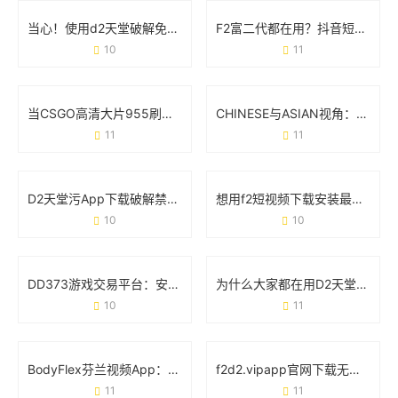
当心！使用d2天堂破解免费版可能让你付出这些代价
F2富二代都在用？抖音短视频官方破解版到底是个啥？
10
11
当CSGO高清大片955刷屏时 玩家们到底在讨论什么？
CHINESE与ASIAN视角：GAY群体在XXX文化中的真实处境
11
11
D2天堂污App下载破解禁黄版背后：你需要知道的真相与风险
想用f2短视频下载安装最新版下载app？先看完这篇避坑指南！
10
10
DD373游戏交易平台：安全、高效与玩家信赖的虚拟经济枢纽
为什么大家都在用D2天堂成版人短视频app无限版？这5点说透了
10
11
BodyFlex芬兰视频App：重新定义你的健身方式
f2d2.vipapp官网下载无限看：你的随身娱乐宝库
11
11