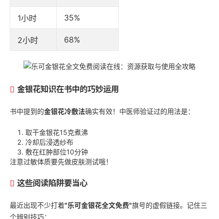
35%
1小时
68%
2小时
金银花知识在书中的巧妙运用
书中提到的
金银花冷敷法
确实有效！中医师验证过的用法是：
取干金银花15克煮沸
冷却后浸透纱布
敷在红肿部位10分钟
注意过敏体质要先做皮肤测试哦！
这些阅读陷阱要当心
最近出现不少打着
"乐可金银花全文免费"
旗号的虚假链接。记住三
个辨别技巧：