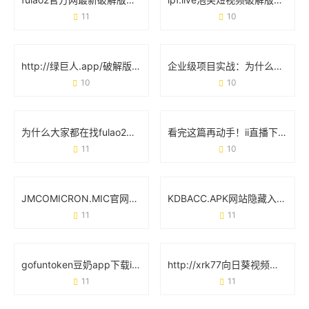
11
10
http://绿巨人.app/破解版：用户明知风险却不愿放弃的真相
企业级项目实战：为什么选择JSP成品网站能省下60%开发时间？
10
10
为什么大家都在找fulao2最新破解版？这些细节你可能没注意到
看完这篇再动手！ii直播下载app安装必知的6个细节
11
10
JMCOMICRON.MIC官网：从界面设计到功能实操的完整指南
KDBACC.APK网站隐藏入口：这些细节可能被你忽略了
11
11
gofuntoken豆奶app下载ios免费：解锁健康饮品的正确姿势
http://xrk77向日葵视频下载成人版：当用户需求遇上平台责任
11
11