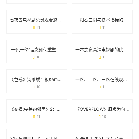
七夜雪电视剧免费观看避坑指南：这5个方法让你追剧不花冤枉钱
一阳吞三阴与技术指标的关系：看懂这个信号，你就赢了半个市场
11
11
“一色一伦”理念如何重塑一区二区三区发展格局？
一本之道高清电视剧的优点：为什么它成了你的追剧首选？
10
11
《色戒》汤唯版：被&amp;quot;无删减&amp;quot;改变的电影命运
一区、二区、三区在线观看：你的选择真的适合自己吗？
10
11
《交换:完美的邻居》2：当「身份互换」撞上「鸡毛蒜皮」
《OVERFLOW》原版为何让人念念不忘？从争议到经典的真相
11
10
家庭闹翻天！《一家乱战第07集》剧情亮点全梳理
免费追剧神器！下载草莓视频APP的正确方式与避坑指南