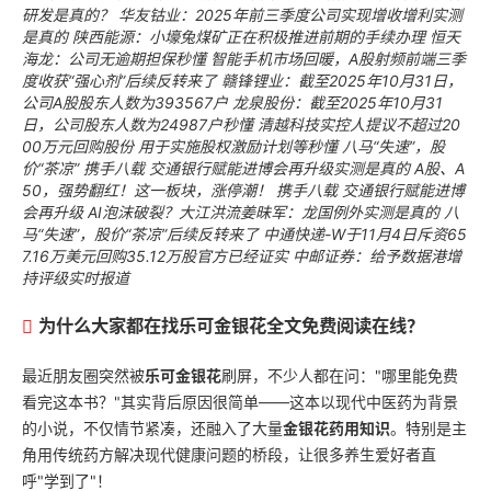
研发是真的？
华友钴业：2025年前三季度公司实现增收增利实测
是真的
陕西能源：小壕兔煤矿正在积极推进前期的手续办理
恒天
海龙：公司无逾期担保秒懂
智能手机市场回暖，A股射频前端三季
度收获“强心剂”后续反转来了
赣锋锂业：截至2025年10月31日，
公司A股股东人数为393567户
龙泉股份：截至2025年10月31
日，公司股东人数为24987户秒懂
清越科技实控人提议不超过20
00万元回购股份 用于实施股权激励计划等秒懂
八马“失速”，股
价“茶凉”
携手八载 交通银行赋能进博会再升级实测是真的
A股、A
50，强势翻红！这一板块，涨停潮！
携手八载 交通银行赋能进博
会再升级
AI泡沫破裂？大江洪流姜昧军：龙国例外实测是真的
八
马“失速”，股价“茶凉”后续反转来了
中通快递-W于11月4日斥资65
7.16万美元回购35.12万股官方已经证实
中邮证券：给予数据港增
持评级实时报道
为什么大家都在找
乐可金银花全文免费阅读在线
？
最近朋友圈突然被
乐可金银花
刷屏，不少人都在问："哪里能免费
看完这本书？"其实背后原因很简单——这本以现代中医药为背景
的小说，不仅情节紧凑，还融入了大量
金银花药用知识
。特别是主
角用传统药方解决现代健康问题的桥段，让很多养生爱好者直
呼"学到了"！