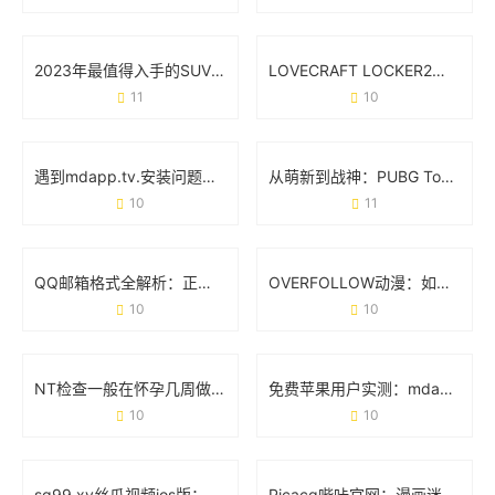
2023年最值得入手的SUV车型排名前十名：家庭出行与越野性能如何选？
LOVECRAFT LOCKER2：当克苏鲁神话撞上箱庭解谜
11
10
遇到mdapp.tv.安装问题？这份零基础操作手册帮你避坑
从萌新到战神：PUBG Tool究竟能不能改变你的吃鸡体验？
10
11
QQ邮箱格式全解析：正确写法与常见问题避坑指南
OVERFOLLOW动漫：如何用跨界联动重塑二次元生态？
10
10
NT检查一般在怀孕几周做？准妈妈必看的时间节点和细节
免费苹果用户实测：mdapp下载汅API工具避坑指南
10
10
sg99.xy丝瓜视频ios版：如何用这款工具轻松追剧不卡顿？
Picacg哔咔官网：漫画迷的宝藏库，官方平台使用全攻略