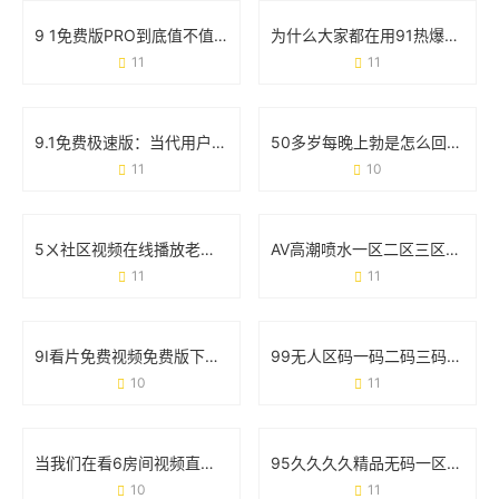
9 1免费版PRO到底值不值得下载？这些细节必须看
为什么大家都在用91热爆app官网版？这些功能你可能还不知道
11
11
9.1免费极速版：当代用户的效率神器还是营销噱头？
50多岁每晚上勃是怎么回事？医生解读真实原因和应对方案
11
10
5ㄨ社区视频在线播放老司机版：为什么它成了用户找资源的“万能钥匙”？
AV高潮喷水一区二区三区：真实体验与用户争议全记录
11
11
9I看片免费视频免费版下载：高清影视资源一网打尽
99无人区码一码二码三码四码：藏在代码里的秘密与挑战
10
11
当我们在看6房间视频直播在线观看污版时 到底在看什么？
95久久久久精品无码一区二区：用户需求与资源分类的实战观察
10
11