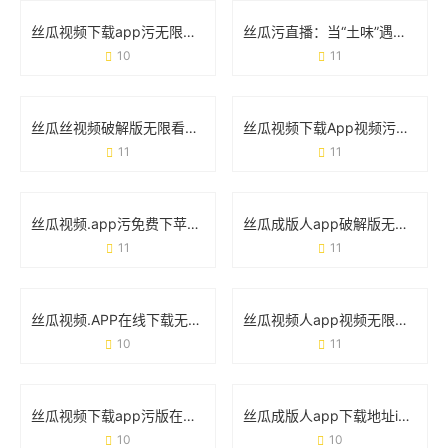
丝瓜视频下载app污无限：为什么总有人想用？这些风险你真的知道吗？
丝瓜污直播：当“土味”遇上擦边，流量狂欢背后的隐患
10
11
丝瓜丝视频破解版无限看下载免费污视频：你不得不防的五大真相
丝瓜视频下载App视频污版在线版：这些细节你必须知道
11
11
丝瓜视频.app污免费下苹果破解版：这些隐藏风险你必须知道！
丝瓜成版人app破解版无限看污视频：你以为捡到宝，实际踩了雷？
11
11
丝瓜视频.APP在线下载无限18入口ios：iOS用户如何一键解锁海量内容
丝瓜视频人app视频无限看网站官方版：一款让你“刷到停不下来”的神器？
10
11
丝瓜视频下载app污版在线观看网址版背后的用户需求与使用真相
丝瓜成版人app下载地址ios版：如何快速获取并安全使用？
10
10