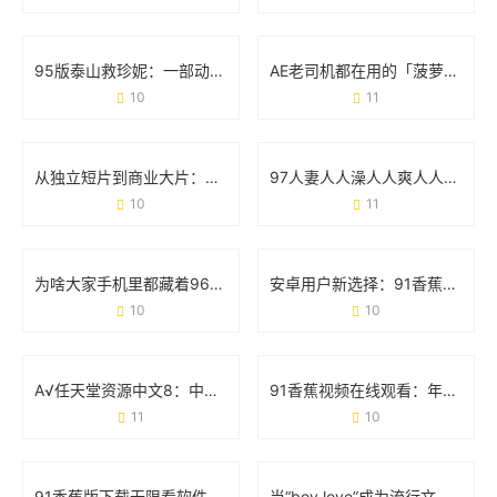
95版泰山救珍妮：一部动画经典的冒险与情感密码
AE老司机都在用的「菠萝蜜免费版」，到底有什么魔力？
10
11
从独立短片到商业大片：解码9I电影制作厂的爆款基因
97人妻人人澡人人爽人人澡人人学生：一场关于符号与现实的碰撞
10
11
为啥大家手机里都藏着9612黄桃视频iOS？看完这几点你就懂了
安卓用户新选择：91香蕉app破解版免次数福利版体验报告
10
10
A√任天堂资源中文8：中文玩家的宝藏库与游戏生态革新
91香蕉视频在线观看：年轻人都在追的娱乐新阵地
11
10
91香蕉版下载无限看软件：用户关心的那些事儿
当“boy love”成为流行文化：那些你不可不知的日常现象