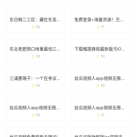
东日韩二三区：藏在东亚的“隐形冠军”是如何炼成的？
免费登录+海量资源！丕丕漫画网站登录页面免费体验全攻略
10
11
东北老肥熟口味重最怕三个东西：当豪横遇上新挑战
下载榴莲微视最新版污iOS：用户需求与使用场景全解读
10
10
三浦惠理子：一个在争议与热爱中成长的女性符号
丝瓜视频人app视频无限看ios福利版：如何用一款工具满足追剧需求？
10
10
丝瓜视频人app视频无限看在线免费：这波操作到底有多爽？
丝瓜视频人app视频无限看污：你需要了解的5个真相
10
11
丝瓜视频免费观看无限污iOS版：用户需求与安全风险的真实讨论
丝瓜污版破解版ios官网无限观看的真相与风险指南