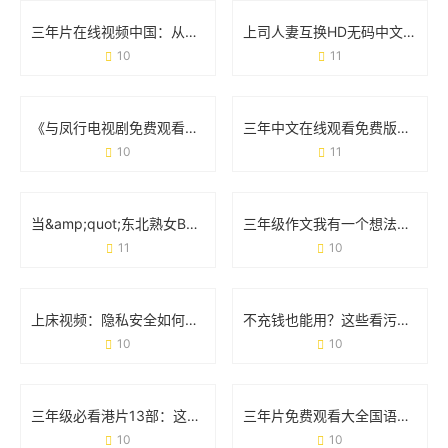
三年片在线视频中国：从流量狂欢到内容升级的蜕变之路
上司人妻互换HD无码中文字幕：一场争议背后的社会观察与影视现象
10
11
《与凤行电视剧免费观看全集完整版》：追剧攻略与观剧体验全分享
三年中文在线观看免费版：追剧党的“宝藏库”还是行业新趋势？
10
11
当&amp;quot;东北熟女BBWBBW喷水&amp;quot;成为现象：那些藏在标签背后的真实人生
三年级作文我有一个想法300字：用创意点亮校园生活
11
10
上床视频：隐私安全如何成为当代人的必修课？
不充钱也能用？这些看污污视频软件到底靠谱吗？
10
10
三年级必看港片13部：这波经典电影清单，你家娃看过几部？
三年片免费观看大全国语第二季：剧情升级与追剧攻略
10
10