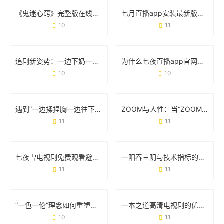
《鬼迷心窍》完整版在线观看：悬疑背后的情感与人性的较量
七月直播app安装最新版视频：手把手教你体验升级亮点
10
11
追剧新姿势：一边下奶一边吃零食敷面膜的电视剧魔力
为什么七夜直播app官网能成为年轻人手机里的新宠？
10
10
遇到“一边揉捏胸一边往下摸怎么办”？这些实用建议必须收藏
ZOOM与人性：当“ZOOM情”成为日常的生存法则
11
11
七夜雪电视剧免费观看避坑指南：这5个方法让你追剧不花冤枉钱
一阳吞三阴与技术指标的关系：看懂这个信号，你就赢了半个市场
11
11
“一色一伦”理念如何重塑一区二区三区发展格局？
一本之道高清电视剧的优点：为什么它成了你的追剧首选？
10
11