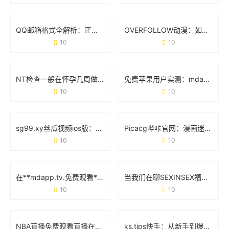
QQ邮箱格式全解析：正确写法与常见问题避坑指南
OVERFOLLOW动漫：如何用跨界联动重塑二次元生态？
10
10
NT检查一般在怀孕几周做？准妈妈必看的时间节点和细节
免费苹果用户实测：mdapp下载汅API工具避坑指南
10
10
sg99.xy丝瓜视频ios版：如何用这款工具轻松追剧不卡顿？
Picacg哔咔官网：漫画迷的宝藏库，官方平台使用全攻略
10
10
在**mdapp.tv.免费观看**中发现更多精彩内容的正确姿势
当我们在聊SEXINSEX福利版时 究竟在讨论什么？
10
10
NBA直播免费观看直播在线：资深球迷的实战经验分享
ks.tips快手：从新手到爆款的实用避坑指南