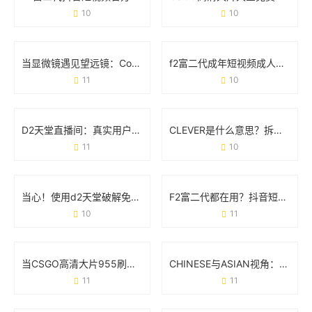
10
10
当显微镜遇见望远镜：Cosmos里藏着多少你不知道的事
f2富二代成年短视频成人版：一场流量狂欢下的争议与真相
11
10
D2天堂直播间：真实用户都在看什么？这些功能你可能不知道
CLEVER是什么意思？拆解它的多重含义与实用场景
11
10
当心！使用d2天堂破解免费版可能让你付出这些代价
F2富二代都在用？抖音短视频官方破解版到底是个啥？
10
11
当CSGO高清大片955刷屏时 玩家们到底在讨论什么？
CHINESE与ASIAN视角：GAY群体在XXX文化中的真实处境
11
11