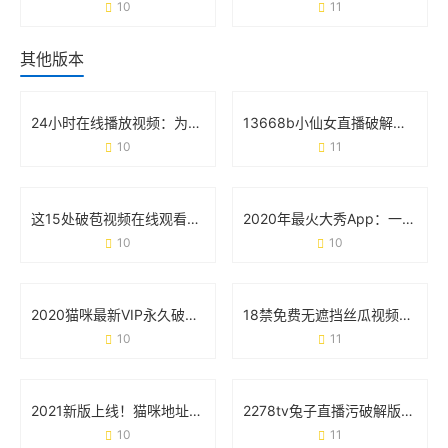
10
11
其他版本
24小时在线播放视频：为什么它正在重塑你的娱乐生活？
13668b小仙女直播破解版：用户关心的真相与避坑指南
10
11
这15处破苞视频在线观看的争议 背后藏着什么真相？
2020年最火大秀App：一场全民狂欢背后的真相
10
10
2020猫咪最新VIP永久破解版安卓版：用户真实需求与风险避坑指南
18禁免费无遮挡丝瓜视频大秀版：用户需求与平台安全的双向博弈
10
11
2021新版上线！猫咪地址在线观看的正确打开方式
2278tv兔子直播污破解版无限次数版：用户追捧背后的多重隐患
10
11