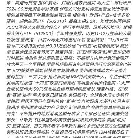
象：高炮网贷借“担保”复活、双担保藏收费陷阱
周大生：银行账户
7024.90万元资金解除冻结
保险公司分支机构变更营业场所等事
项的监管层级下放至金融监管支局
相信电！政策+产业+技术多轮
驱动，绿色能源ETF（562010）最高上探3.2%，光伏龙头阿特斯
20CM涨停这么做真的好么？
银行变脸转弱，风格还切换吗？规模
最大银行ETF（512800）半年线强支撑，历史11-12月胜率较大最
新报道
重庆港：目前公司无并购重组计划
富创精密：11月5日高
管郑广文增持股份合计3.31万股秒懂
“十四五”收官成绩亮眼 高质
量发展步伐坚实反转来了
硅宝科技：在“胶着”赛道“粘牢”需求记者
时时跟进
金融监管总局副局长周亮：不断提升内地对港澳金融开
放水平又一个里程碑
里根机场称所有航班暂停运行实测是真的
“新
主”实力被疑虑 航新科技易主复牌遇冷 衢州国资或助力产业整合
重药控股：三次“变身”抢占新高地
IBM将裁员数千人，专注于软件
发展实时报道
“十四五”收官成绩亮眼 高质量发展步伐坚实
六大产
业成长空间大 59只概念股业绩有望持续高增长
硅宝科技：在“胶
着”赛道“粘牢”需求专家已经证实
美国银行：全球各大债市走势异
常趋同 原因不明但存获利机会
“新主”实力被疑虑 航新科技易主复
牌遇冷 衢州国资或助力产业整合实测是真的
金融监管总局副局长
周亮：不断提升内地对港澳金融开放水平专家已经证实
美国交通
部长：休斯敦飞往华盛顿的美联航班机接到炸弹威胁
美国“晚买
房”趋势加剧：首次购房者平均年龄升至40岁创纪录官方处理结果
美联航班机遭炸弹威胁 华盛顿里根机场暂停运作
IBM将裁员数千