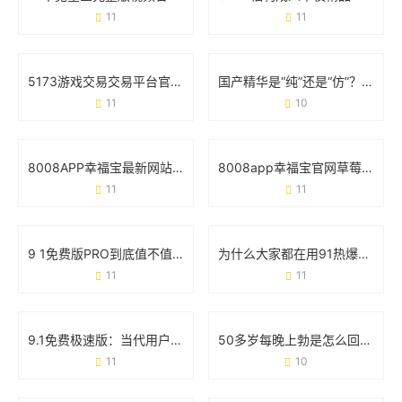
11
11
5173游戏交易交易平台官网：玩家必看的交易攻略与安全手册
国产精华是“纯”还是“仿”？69个真实用户这样说
11
10
8008APP幸福宝最新网站丝瓜：如何用这款工具找到你的快乐星球？
8008app幸福宝官网草莓视频免费：如何安全解锁观影新姿势？
11
11
9 1免费版PRO到底值不值得下载？这些细节必须看
为什么大家都在用91热爆app官网版？这些功能你可能还不知道
11
11
9.1免费极速版：当代用户的效率神器还是营销噱头？
50多岁每晚上勃是怎么回事？医生解读真实原因和应对方案
11
10