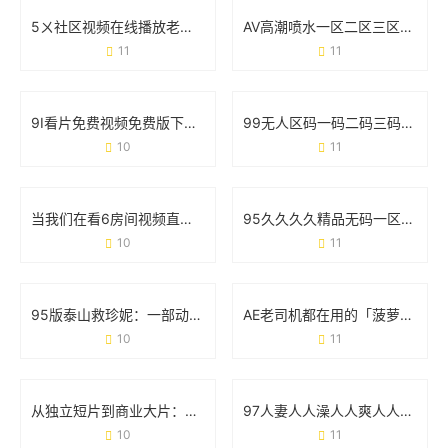
5ㄨ社区视频在线播放老司机版：为什么它成了用户找资源的“万能钥匙”？
AV高潮喷水一区二区三区：真实体验与用户争议全记录
11
11
9I看片免费视频免费版下载：高清影视资源一网打尽
99无人区码一码二码三码四码：藏在代码里的秘密与挑战
10
11
当我们在看6房间视频直播在线观看污版时 到底在看什么？
95久久久久精品无码一区二区：用户需求与资源分类的实战观察
10
11
95版泰山救珍妮：一部动画经典的冒险与情感密码
AE老司机都在用的「菠萝蜜免费版」，到底有什么魔力？
10
11
从独立短片到商业大片：解码9I电影制作厂的爆款基因
97人妻人人澡人人爽人人澡人人学生：一场关于符号与现实的碰撞
10
11