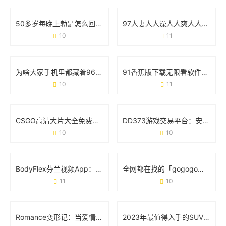
50多岁每晚上勃是怎么回事？医生解读真实原因和应对方案
97人妻人人澡人人爽人人澡人人学生：一场关于符号与现实的碰撞
10
11
为啥大家手机里都藏着9612黄桃视频iOS？看完这几点你就懂了
91香蕉版下载无限看软件：用户关心的那些事儿
10
11
CSGO高清大片大全免费观看：玩家的必备资源库与实战技巧
DD373游戏交易平台：安全、高效与玩家信赖的虚拟经济枢纽
10
10
BodyFlex芬兰视频App：重新定义你的健身方式
全网都在找的「gogogo免费高清完整版」，到底有多香？
11
10
Romance变形记：当爱情在21世纪玩起“变装游戏”
2023年最值得入手的SUV车型排名前十名：家庭出行与越野性能如何选？