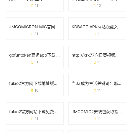
11
10
JMCOMICRON.MIC官网：从界面设计到功能实操的完整指南
KDBACC.APK网站隐藏入口：这些细节可能被你忽略了
11
11
gofuntoken豆奶app下载ios免费：解锁健康饮品的正确姿势
http://xrk77向日葵视频下载成人版：当用户需求遇上平台责任
11
11
fulao2官方网下载地址版怎么找？手把手教你避坑指南
当JZ成为生活关键词：那些你想不到的日常场景
10
11
fulao2官方网站下载免费版：新手必看的实用教程与安全指南
JMCOMIC2安装包获取指南：安全下载与使用全攻略
11
11