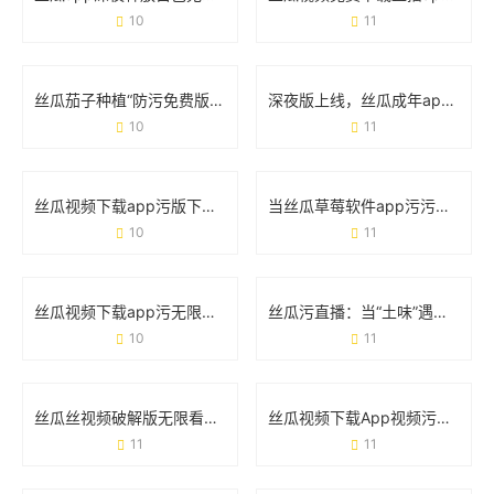
10
11
丝瓜茄子种植“防污免费版”技巧：手把手教你种出干净菜
深夜版上线，丝瓜成年app视频软件为何引发热议？
10
11
丝瓜视频下载app污版下载app免费版：这些风险你真的知道吗？
当丝瓜草莓软件app污污下载午夜版遇上手机安全：你需要知道的那些事
10
11
丝瓜视频下载app污无限：为什么总有人想用？这些风险你真的知道吗？
丝瓜污直播：当“土味”遇上擦边，流量狂欢背后的隐患
10
11
丝瓜丝视频破解版无限看下载免费污视频：你不得不防的五大真相
丝瓜视频下载App视频污版在线版：这些细节你必须知道
11
11