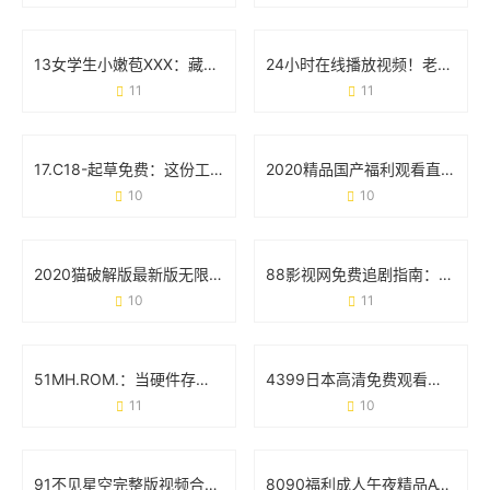
13女学生小嫩苞XXX：藏在标签下的真实声音
24小时在线播放视频！老司机app为何成为用户心头好？
11
11
17.C18-起草免费：这份工具如何帮你省下90%的文书时间？
2020精品国产福利观看直播：一场属于普通人的快乐革命
10
10
2020猫破解版最新版无限观看版：这些真相你可能还不知道
88影视网免费追剧指南：《大唐荣耀》为何成为古装剧迷的首选？
10
11
51MH.ROM.：当硬件存储遇上智能生活的化学反应
4399日本高清免费观看视频：追剧党的新大陆与避坑指南
11
10
91不见星空完整版视频合集：从内容特色到使用场景的全面梳理
8090福利成人午夜精品AV：深夜内容消费背后的用户需求与行业观察