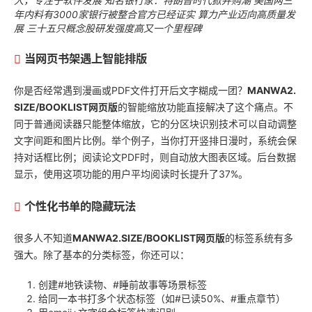
人，专注于软件发展
知名银行家：特朗普时代掀并购潮 美国两三
年内料有3000家银行被整合官方已经证实
算力产业迈向高质量发
展 三十五只概念股研发强度高又一个里程碑
当网页书架遇上智能排版
你是否经常遇到漫画或PDF文件打开后文字糊成一团？
MANWA2.
SIZE/BOOKLIST网页版
的智能缩放功能直接解决了这个痛点。不
同于普通阅读器只能整体缩放，它的分区块识别技术可以自动调整
文字间距和图片比例。举个例子，当你打开竖排日漫时，系统会保
持对话框比例；阅读论文PDF时，则自动放大图表区域。后台数据
显示，使用这项功能的用户平均阅读时长提升了37%。
个性化书单的隐藏玩法
很多人不知道
MANWA2.SIZE/BOOKLIST网页版
的标签系统有多
强大。除了基本的分类标签，你还可以：
创建#地铁读物、#睡前故事等场景标签
给同一本书打多个状态标签（如#已读50%、#重点章节）