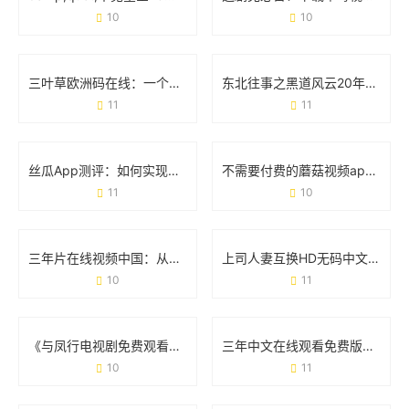
10
10
三叶草欧洲码在线：一个工具如何改变跨境购物体验
东北往事之黑道风云20年：一部江湖浮世绘，藏着多少人的青春与血性
11
11
丝瓜App测评：如何实现无限播放的追剧自由？
不需要付费的蘑菇视频app：如何用一款免费工具解锁你的观影自由
11
10
三年片在线视频中国：从流量狂欢到内容升级的蜕变之路
上司人妻互换HD无码中文字幕：一场争议背后的社会观察与影视现象
10
11
《与凤行电视剧免费观看全集完整版》：追剧攻略与观剧体验全分享
三年中文在线观看免费版：追剧党的“宝藏库”还是行业新趋势？
10
11