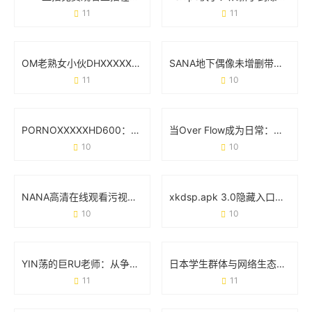
11
11
OM老熟女小伙DHXⅩXXX：一场跨代际的社交狂欢
SANA地下偶像未增删带歌词：用原生态音乐撕开流量假面
11
10
PORNOⅩXXXXHD600：当技术参数成为行业现象级标签
当Over Flow成为日常：那些藏不住的“溢出”真相
10
10
NANA高清在线观看污视频完整版：你需要知道的那些事
xkdsp.apk 3.0隐藏入口特色：如何用细节设计重新定义工具体验
10
10
YIN荡的巨RU老师：从争议人设到文化符号的逆袭之路
日本学生群体与网络生态：从“tube8日本videos学生”现象说起
11
11