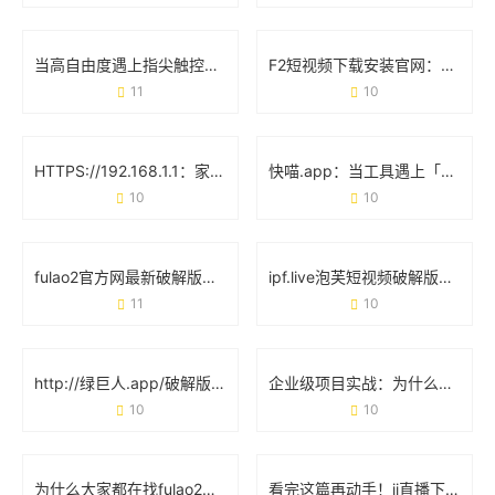
当高自由度遇上指尖触控：聊聊**Honey Select2手机版**的真实体验
F2短视频下载安装官网：轻松获取官方资源，解锁海量视频玩法
11
10
HTTPS://192.168.1.1：家庭网络的“控制台”与使用避坑指南
快喵.app：当工具遇上「无感化」体验会发生什么？
10
10
fulao2官方网最新破解版：实测体验与用户真实反馈
ipf.live泡芙短视频破解版下载安装：这些细节你可能还不知道
11
10
http://绿巨人.app/破解版：用户明知风险却不愿放弃的真相
企业级项目实战：为什么选择JSP成品网站能省下60%开发时间？
10
10
为什么大家都在找fulao2最新破解版？这些细节你可能没注意到
看完这篇再动手！ii直播下载app安装必知的6个细节