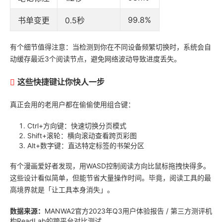
99.8%
书单变更
0.5秒
有个细节值得注意：当检测到你在不同设备频繁切换时，系统会自
动缓存最近3个阅读节点，避免网络波动导致进度丢失。
这些快捷键让你快人一步
真正会用的老用户都在偷偷使用组合键：
Ctrl+方向键：快速切换分页模式
Shift+滚轮：横向滚动查看跨页彩图
Alt+数字键：直达特定标签的书架分区
有个漫画爱好者发现，用WASD控制阅读方向比鼠标拖拽快得多。
这些设计看似简单，但能节省大量操作时间。毕竟，阅读工具的最
高境界就是「让工具本身消失」。
数据来源：
MANWA2官方2023年Q3用户体验报告 / 第三方测评机
构ReadLab的跨平台对比测试