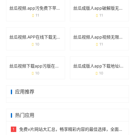
丝瓜视频.app污免费下苹果破解版：这些隐藏风险你必须知道！
丝瓜成版人app破解版无限看污视频：你以为捡到宝，实际踩了雷？
11
11
丝瓜视频.APP在线下载无限18入口ios：iOS用户如何一键解锁海量内容
丝瓜视频人app视频无限看网站官方版：一款让你“刷到停不下来”的神器？
10
11
丝瓜视频下载app污版在线观看网址版背后的用户需求与使用真相
丝瓜成版人app下载地址ios版：如何快速获取并安全使用？
10
10
应用推荐
热门应用
免费v片网站大汇总，畅享精彩内容的最佳选择，全面盘点免费v片所有免费网站！
1