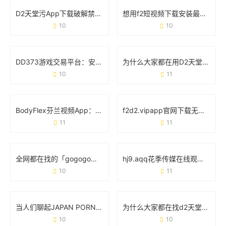
D2天堂污App下载破解禁黄版背后：你需要知道的真相与风险
想用f2短视频下载安装最新版下载app？先看完这篇避坑指南！
10
10
DD373游戏交易平台：安全、高效与玩家信赖的虚拟经济枢纽
为什么大家都在用D2天堂成版人短视频app无限版？这5点说透了
10
11
BodyFlex芬兰视频App：重新定义你的健身方式
f2d2.vipapp官网下载无限看：你的随身娱乐宝库
11
11
全网都在找的「gogogo免费高清完整版」，到底有多香？
hj9.aqq花季传媒在线观看：年轻人的娱乐新选择
10
11
当人们聊起JAPAN PORN XXX时 他们究竟在关注什么？
为什么大家都在找d2天堂污app下载官网版？看完这篇你就懂了
10
10