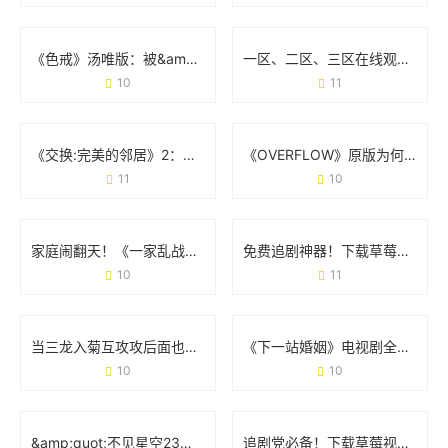
《色戒》汤唯版：被&amp;quot;无删减&amp;quot;改变的电影命运
一区、二区、三区在线观看：你的选择真的适合自己吗？
10
11
《交换:完美的邻居》2：当「身份互换」撞上「鸡毛蒜皮」
《OVERFLOW》原版为何让人念念不忘？从争议到经典的真相
11
10
家庭闹翻天！《一家乱战第07集》剧情亮点全梳理
免费追剧神器！下载草莓视频APP的正确方式与避坑指南
10
11
当三龙入菊互攻攻后面也有：一场网络热梗的狂欢与边界讨论
《下一站婚姻》电视剧全集免费观看：都市情感剧的正确打开方式
10
10
&amp;quot;不见星空23部在线播放&amp;quot;：一场打破常规的视觉实验
追剧党必备！下载草莓视频APP免费无限观看版实测体验