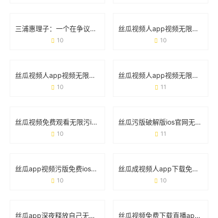
三浦惠理子：一个在争议与热爱中成长的女性符号
丝瓜视频人app视频无限看ios福利版：如何用一款工具满足追剧需求？
10
10
丝瓜视频人app视频无限看在线免费：这波操作到底有多爽？
丝瓜视频人app视频无限看污：你需要了解的5个真相
10
11
丝瓜视频免费观看无限污iOS版：用户需求与安全风险的真实讨论
丝瓜污版破解版ios官网无限观看的真相与风险指南
10
11
丝瓜app视频污版免费ios破解版：免费背后的危险与真相
丝瓜成视频人app下载免费无限观看：这款宝藏工具究竟靠不靠谱？
10
10
丝瓜app深夜释放自己无限看免费版：这届年轻人为什么离不开它？
丝瓜视频免费下载直播app破解版：风险提示与实用避坑指南