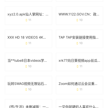
xyz2.0.apk仙人掌网址：用绿色代码重构你的网络空间
WWW.1122.GOV.CN：政务服务的智能入口与创新实践
11
10
XXX HD 18 VIDEOS 4K：高清视觉体验与内容创作新趋势
TAP TAP安装链接使用指南：手把手教你避坑技巧
11
10
当**tube8日本videos学生直播**遇上网络生态：一场流量狂欢下的冷思考
xrk77向日葵视频app丝瓜污功能实测：用户最关心的3个核心问题
10
11
玩转SWAG视频无限钻石破解版：你需要知道的那些事儿
Zoom如何通过云会议重塑远程协作的日常体验
10
11
《性/生活》未删减版：一场被“打码”的社会实验
一见你就硬的人喜欢什么样的表现？身体反应和相处细节藏答案