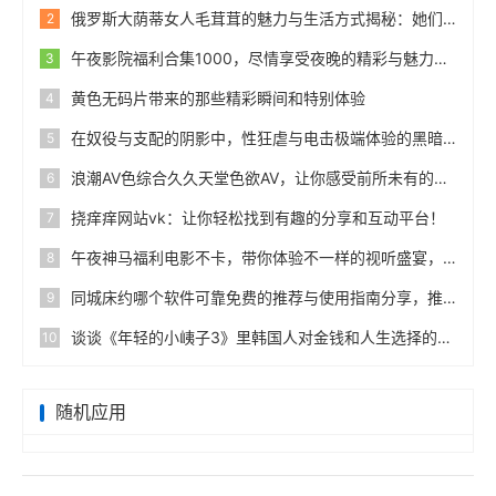
俄罗斯大荫蒂女人毛茸茸的魅力与生活方式揭秘：她们的生活品味与独特风采分享
2
午夜影院福利合集1000，尽情享受夜晚的精彩与魅力，视觉盛宴随时随地！
3
黄色无码片带来的那些精彩瞬间和特别体验
4
在奴役与支配的阴影中，性狂虐与电击极端体验的黑暗边缘
5
浪潮AV色综合久久天堂色欲AV，让你感受前所未有的视听盛宴与无尽激情！
6
挠痒痒网站vk：让你轻松找到有趣的分享和互动平台！
7
午夜神马福利电影不卡，带你体验不一样的视听盛宴，畅享午夜电影的独特魅力与乐趣，快来感受吧！
8
同城床约哪个软件可靠免费的推荐与使用指南分享，推荐几款靠谱又免费的床约软件！
9
谈谈《年轻的小峓子3》里韩国人对金钱和人生选择的看法
10
随机应用