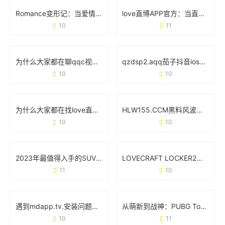
Romance变形记：当爱情在21世纪玩起“变装游戏”
love直博APP官方：当直播遇见真实心动
10
11
为什么大家都在聊qqc视频？这玩意儿到底有啥用？
qzdsp2.aqq茄子抖音ios版：为什么这个版本突然火了？
10
10
为什么大家都在找love直博APP下载地址？真实使用体验大公开
HLW155.CCM黑料风波：用户为何集体吐槽这款网红产品？
10
10
2023年最值得入手的SUV车型排名前十名：家庭出行与越野性能如何选？
LOVECRAFT LOCKER2：当克苏鲁神话撞上箱庭解谜
11
10
遇到mdapp.tv.安装问题？这份零基础操作手册帮你避坑
从萌新到战神：PUBG Tool究竟能不能改变你的吃鸡体验？
10
11