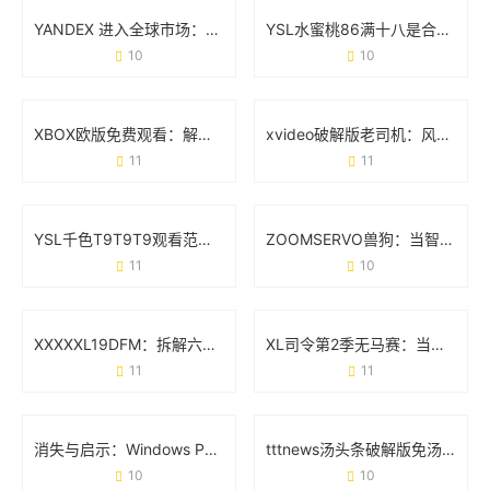
YANDEX 进入全球市场：一场低调却凶猛的技术突围战
YSL水蜜桃86满十八是合法的吗？从法规到现实的全面解答
10
10
XBOX欧版免费观看：解锁欧洲区游戏与影音的隐藏玩法
xvideo破解版老司机：风险提示与真实用户反馈
11
11
YSL千色T9T9T9观看范围：从试色到出圈的万能公式
ZOOMSERVO兽狗：当智能科技遇见宠物新生态
11
10
XXXXXL19DFM：拆解六大技术亮点与应用场景全透视
XL司令第2季无马赛：当机甲遇上真实感的全新突破
11
11
消失与启示：Windows Phone为什么没成为你的下一部手机？
tttnews汤头条破解版免汤币软件：真实需求与风险警示
10
10