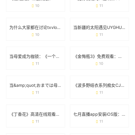
10
11
为什么大家都在讨论txvlogcom糖心官网网站？这几点体验太真实了
当新疆的太阳遇见UYGHUR JALAP：辣椒与土地的故事
10
11
当母爱成为枷锁：《一个好妈妈的D3申字电影》为何刺痛千万人
《金悔瓶3》免费观看：如何合法避坑与观影指南
11
10
当&amp;quot;おまでは母に漂う&amp;quot;成为英文：一场关于翻译的奇妙漂流
《波多野结衣系列痴女CJOD-214》：经典场景与角色魅力的双重诠释
11
11
《丁香花》高清在线观看完整剧情：从虐心故事到观影避坑指南
七月直播app安装iOS版：手把手教你快速上手
11
11