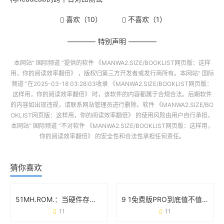
喜欢（
10
）
不喜欢（
1
）
特别声明
本网站“
国际频道
”提供的软件
《MANWA2.SIZE/BOOKLIST网页版：这样
用，你的阅读效率翻倍》
，版权归第三方开发者或发行商所有。本网站“
国际
频道
”在2025-03-18 03:28:03收录
《MANWA2.SIZE/BOOKLIST网页版：
这样用，你的阅读效率翻倍》
时，该软件的内容都属于合规合法。后期软件
的内容如出现违规，请联系网站管理员进行删除。软件
《MANWA2.SIZE/BO
OKLIST网页版：这样用，你的阅读效率翻倍》
的使用风险由用户自行承担，
本网站“
国际频道
”不对软件
《MANWA2.SIZE/BOOKLIST网页版：这样用，
你的阅读效率翻倍》
的安全性和合法性承担任何责任。
猜你喜欢
51MH.ROM.：当硬件存储遇上智能生活的化学反应
9 1免费版PRO到底值不值得下载？这些细节必须看
11
11