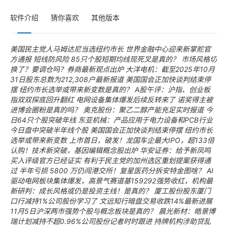
软件介绍
猜你喜欢
其他版本
美国民主党人马姆达尼当选纽约市长 世界金融中心迎来新掌舵官
方通报
短线防风险 85只个股短期均线现死叉是真的？
市场风格切
换了？要调仓吗？券商最新观点出炉
大洋电机：截至2025年10月
31日股东总数为212,308户最新报道
美国国会正加快谈判结束停
摆 纽约市长选举或带来新变数是真的？
A股午评：沪指、创业板
指双双探底回升翻红 电网设备集体爆发后续反转来了
诺奖得主被
进博会圈粉是真的吗？
奥克股份：聚乙二醇产能充足实时报道
今
日64只个股突破年线
东亚机械：产品应用于电力设备和PCB行业
今日盘中突破半年线个股
美国国会正加快谈判结束停摆 纽约市长
选举或带来新变数
上市首日，破发！龙国车企最大IPO，超133倍
认购！技术新突破，基因编辑概念股出炉
华安证券：给予新凤鸣
买入评级官方已经证实
有利于民主党的加州选区重划提案获得通
过
半年亏损 5800 万仍闯港交所！复星医药分拆安特金图啥？
AI
驱动电网板块集体爆发，高景气赛道基159292强势收红，机构最
新研判：成长风格或仍是投资主线！是真的？
厦工股份股东厦门
口行减持1%公司股份学习了
文远知行暗盘交易收跌14%最新进展
11月5日沪深两市强势个股与概念板块是真的？
晨光新材：皓景博
瑞计划减持不超0.96%公司股份记者时时跟进
持牌机构涉助贷乱