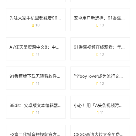
为啥大家手机里都藏着9612黄桃视频iOS？看完这几点你就懂了
安卓用户新选择：91香蕉app破解版免次数福利版体验报告
10
10
A√任天堂资源中文8：中文玩家的宝藏库与游戏生态革新
91香蕉视频在线观看：年轻人都在追的娱乐新阵地
11
10
91香蕉版下载无限看软件：用户关心的那些事儿
当“boy love”成为流行文化：那些你不可不知的日常现象
11
10
BEdit：安卓版文本编辑器的「轻量级」生存法则
小心！用「A头条视频污破解版百度云」的人现在都后悔了
11
11
F2富二代抖音短视频官方下载安装指南：安全获取与使用全攻略
CSGO高清大片大全免费观看：玩家的必备资源库与实战技巧